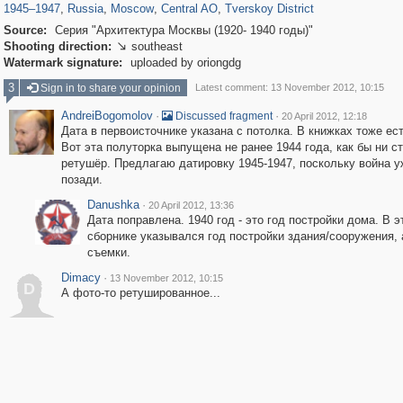
1945
–
1947
,
Russia
,
Moscow
,
Central AO
,
Tverskoy District
Source:
Серия "Архитектура Москвы (1920- 1940 годы)"
Shooting direction:
southeast

Watermark signature:
uploaded by oriongdg
3
Sign in to share your opinion
Latest comment: 13 November 2012, 10:15
AndreiBogomolov
·
·
Discussed fragment
20 April 2012, 12:18
Дата в первоисточнике указана с потолка. В книжках тоже ес
Вот эта полуторка выпущена не ранее 1944 года, как бы ни с
ретушёр. Предлагаю датировку 1945-1947, поскольку война у
позади.
Danushka
·
20 April 2012, 13:36
Дата поправлена. 1940 год - это год постройки дома. В э
сборнике указывался год постройки здания/сооружения, 
съемки.
Dimacy
·
13 November 2012, 10:15
D
А фото-то ретушированное...