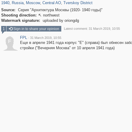
1940
,
Russia
,
Moscow
,
Central AO
,
Tverskoy District
Source:
Серия "Архитектура Москвы (1920- 1940 годы)"
Shooting direction:
northwest

Watermark signature:
uploaded by oriongdg
1
Sign in to share your opinion
Latest comment: 31 March 2019, 10:55
FPL
·
31 March 2019, 10:55
F
Еще в апреле 1941 года корпус "Е" (справа) был обнесен заб
стройки ("Вечерняя Москва" от 10 апреля 1941 года)