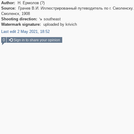
Author:
Н. Ермолов (?)
Source:
Грачев В.И. Иллюстрированный путеводитель по г. Смоленску.
Смоленск, 1908
Shooting direction:
southeast

Watermark signature:
uploaded by krivich
Last edit 2 May 2021, 18:52
0
Sign in to share your opinion