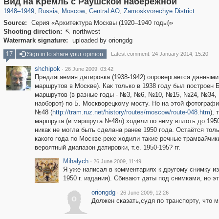
Вид на Кремль с Раушской набережной
1948
–
1949
,
Russia
,
Moscow
,
Central AO
,
Zamoskvorechye District
Source:
Серия «Архитектура Москвы (1920–1940 годы)»
Shooting direction:
northwest

Watermark signature:
uploaded by oriongdg
17
Sign in to share your opinion
Latest comment: 24 January 2014, 15:20
shchipok
·
26 June 2009, 03:42
Предлагаемая датировка (1938-1942) опровергается данными
маршрутов в Москве). Как только в 1938 году был построен 
маршрутов (в разные годы - №3, №6, №10, №15, №24, №34, №
наоборот) по Б. Москворецкому мосту. Но на этой фотограф
№48 (
http://tram.ruz.net/history/routes/moscow/route-048.htm
),
маршрута (и маршрута №48л) ходили по нему вплоть до 195
никак не могла быть сделана ранее 1950 года. Остаётся тол
какого года по Москве-реке ходили такие речные трамвайчик
вероятный диапазон датировки, т.е. 1950-195? гг.
Mihalych
·
26 June 2009, 11:49
Я уже написал в комментариях к другому снимку из 
1950 г. издания). Сбивают даты под снимками, но э
oriongdg
·
26 June 2009, 12:26
o
Должен сказать,судя по транспорту, что 