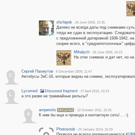
shchipok
·
26 June 2009, 15:35
Далеко не всегда даты под снимками суть
тогда же сдан в эксплуатацию. Следоват
с предложенной датировкой 1936-1942, на
скорее всего, в "среднепотолочных" цифра
Mihalych
·
26 June 2009, 16:23
На этих снимках и дат нет, но на
Сергей Пахмутов
·
6 December 2009, 11:47
С
Автобусы ЗиС-16, которые видны на снимке, эксплуатировали
Lycomed
·
·
Discussed fragment
27 April 2010, 10:23
L
а это разве не трамвайные рельсы?
ampersits
·
22 October 2011, 15:25
a
К ним бы еще и провода и контактную сеть!... :-)
Photosnob
·
24 January 2014, 15:20
Провода не всегда пропечатываются
#190