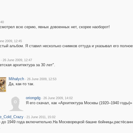
:40
осмотрел всю серию, явных довоенных нет, скорее наоборот!
une 2009, 12:45
стый альбом. Я ставил несколько снимков оттуда и указывал его полное 
·
26 June 2009, 12:47
етская архитектура за 30 лет".
Mihalych
·
26 June 2009, 12:53
Да, как-то так.
oriongdg
·
26 June 2009, 14:02
o
Я его скачал, как «Архитектура Москвы (1920–1940 годы)» 
e_Cold_Crazy
·
21 June 2011, 15:02
 до 1949 года включительно.На Москворецкой башне бойницы,растёсанн
.