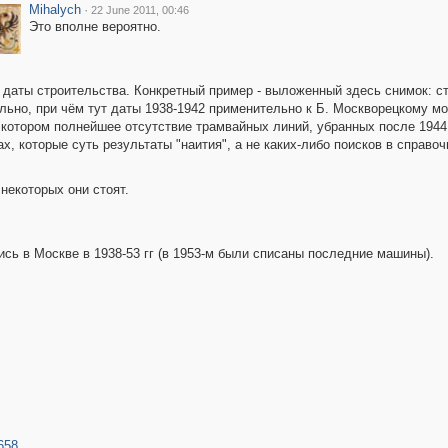
Mihalych
·
22 June 2011, 00:46
Это вполне вероятно.
 даты строительства. Конкретный пример - выложенный здесь снимок: ст
ельно, при чём тут даты 1938-1942 применительно к Б. Москворецкому
 котором полнейшее отсутствие трамвайных линий, убранных после 1944 г
х, которые суть результаты "наития", а не каких-либо поисков в справо
 некоторых они стоят.
сь в Москве в 1938-53 гг (в 1953-м были списаны последние машины).
658