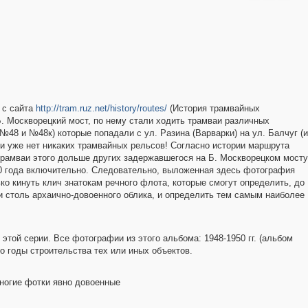
2
5
17
1
2
 с сайта
http://tram.ruz.net/history/routes/
(История трамвайных
Б. Москворецкий мост, по нему стали ходить трамваи различных
48 и №48к) которые попадали с ул. Разина (Варварки) на ул. Балчуг (и
ии уже нет никаких трамвайных рельсов! Согласно истории маршрута
 трамваи этого дольше других задержавшегося на Б. Москворецком мосту
0 года включительно. Следовательно, выложенная здесь фотография
ько кинуть клич знатокам речного флота, которые смогут определить, до
и столь архаично-довоенного облика, и определить тем самым наиболее
этой серии. Все фотографии из этого альбома: 1948-1950 гг. (альбом
то годы строительства тех или иных объектов.
2
многие фотки явно довоенные
4