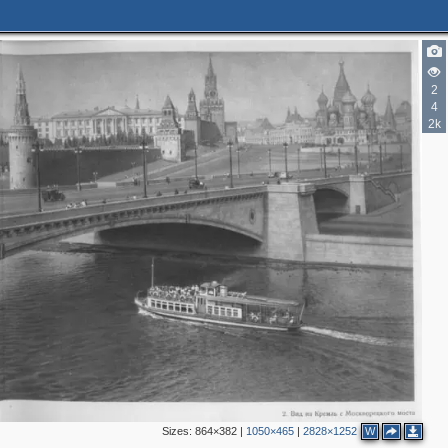
2
7
2
3
4
2
2k
2
2
2
3
2
13
5
7
Sizes:
864×382
|
1050×465
|
2828×1252
W