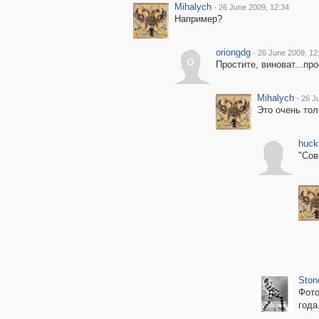
Mihalych
·
26 June 2009, 12:34
Например?
oriongdg
·
26 June 2009, 12
o
Простите, виноват...пр
Mihalych
·
26 J
Это очень тол
huck
"Сов
Ston
Фото
года