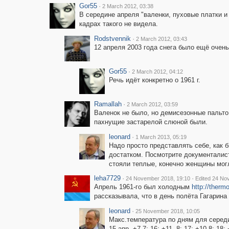
Gor55
·
2 March 2012, 03:38
В середине апреля "валенки, пуховые платки и 
кадрах такого не видела.
Rodstvennik
·
2 March 2012, 03:43
12 апреля 2003 года снега было ещё очень
Gor55
·
2 March 2012, 04:12
Речь идёт конкретно о 1961 г.
Ramallah
·
2 March 2012, 03:59
Валенок не было, но демисезонные пальто 
пахнущие застарелой слюной были.
leonard
·
1 March 2013, 05:19
Надо просто представлять себе, как
достатком. Посмотрите документалисти
стояли теплые, конечно женщины мог
leha7729
·
·
24 November 2018, 19:10
Edited 24 No
Апрель 1961-го был холодным
http://ther
рассказывала, что в день полёта Гагарина
leonard
·
25 November 2018, 10:05
Макс.температура по дням для середи
15 апр. +7,7; 16: +11, 8; 17: +10,8; 1