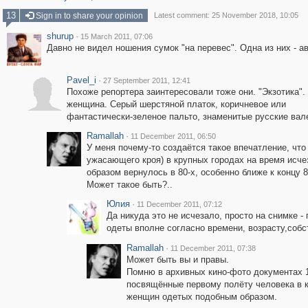
13
Sign in to share your opinion
Latest comment: 25 November 2018, 10:05
shurup
·
15 March 2011, 07:06
Давно не видел ношения сумок "на перевес". Одна из них - а
Pavel_i
·
27 September 2011, 12:41
Похоже репортера заинтересовали тоже они. "Экзотика".
женщина. Серый шерстяной платок, коричневое или
фантастически-зеленое пальто, знаменитые русские вал
Ramallah
·
11 December 2011, 06:50
У меня почему-то создаётся такое впечатление, что
ужасающего кроя) в крупных городах на время исчеза
образом вернулось в 80-х, особенно ближе к концу 8
Может такое быть?..
Юлия
·
11 December 2011, 07:12
Да никуда это не исчезало, просто на снимке -
одеты вполне согласно времени, возрасту,собс
Ramallah
·
11 December 2011, 07:38
Может быть вы и правы.
Помню в архивных кино-фото документах 1
посвящённые первому полёту человека в к
женщин одетых подобным образом.