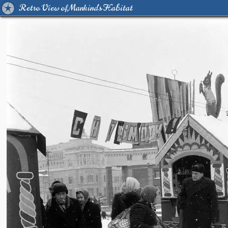
Retro View of Mankind's Habitat