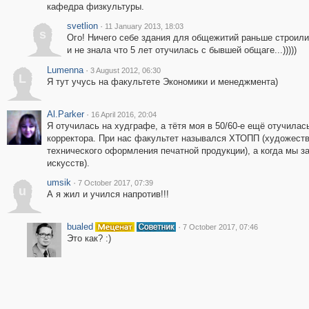
кафедра физкультуры.
svetlion
·
11 January 2013, 18:03
s
Ого! Ничего себе здания для общежитий раньше строили.
и не знала что 5 лет отучилась с бывшей общаге...)))))
Lumenna
·
3 August 2012, 06:30
L
Я тут учусь на факультете Экономики и менеджмента)
Al.Parker
·
16 April 2016, 20:04
Я отучилась на худграфе, а тётя моя в 50/60-е ещё отучилас
корректора. При нас факультет назывался ХТОПП (художеств
технического оформления печатной продукции), а когда мы з
искусств).
umsik
·
7 October 2017, 07:39
u
А я жил и учился напротив!!!
bualed
·
7 October 2017, 07:46
Это как? :)