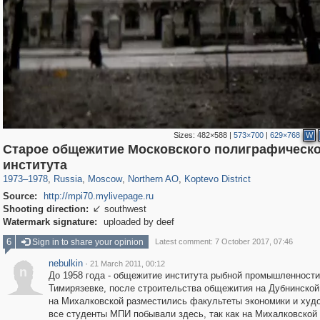
Sizes:
482×588
|
573×700
|
629×768
W
Старое общежитие Московского полиграфическ
319,780
1,406,450
8,286
22,533
29,243
598
764
38
института
1973
–
1978
,
Russia
,
Moscow
,
Northern AO
,
Koptevo District
Source:
http://mpi70.mylivepage.ru
Shooting direction:
southwest

Watermark signature:
uploaded by deef
6
Sign in to share your opinion
Latest comment: 7 October 2017, 07:46
nebulkin
·
21 March 2011, 00:12
n
До 1958 года - общежитие института рыбной промышленности
Тимирязевке, после строительства общежития на Дубнинской
на Михалковской разместились факультеты экономики и худ
все студенты МПИ побывали здесь, так как на Михалковской