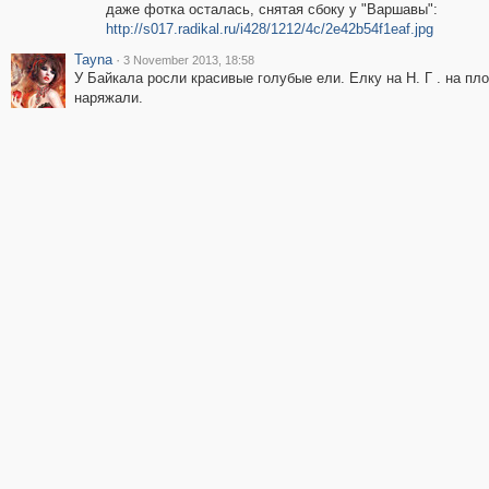
даже фотка осталась, снятая сбоку у "Варшавы":
http://s017.radikal.ru/i428/1212/4c/2e42b54f1eaf.jpg
Tayna
·
3 November 2013, 18:58
У Байкала росли красивые голубые ели. Елку на Н. Г . на п
наряжали.