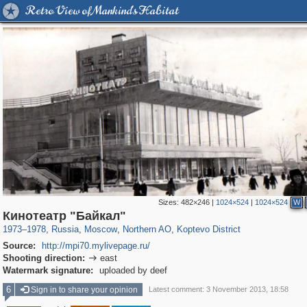
Retro View of Mankind's Habitat
Sizes:
482×246
|
1024×524
|
1024×524
W
319,780
1,406,423
8,286
22,533
29,243
598
764
38
Кинотеатр "Байкал"
1973
–
1978
,
Russia
,
Moscow
,
Northern AO
,
Koptevo District
Source:
http://mpi70.mylivepage.ru/
Shooting direction:
east

Watermark signature:
uploaded by deef
6
Sign in to share your opinion
Latest comment: 3 November 2013, 18:58