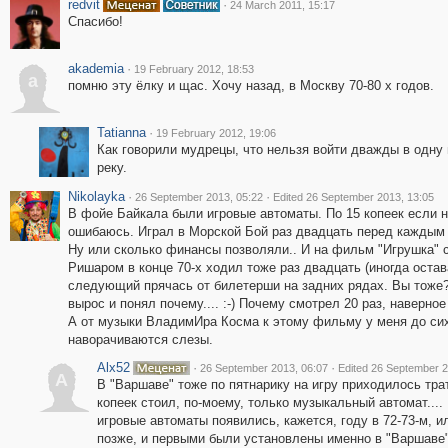
redvit
·
24 March 2011, 15:17
Спасибо!
akademia
·
19 February 2012, 18:53
a
помню эту ёлку и щас. Хочу назад, в Москву 70-80 х годов.
Tatianna
·
19 February 2012, 19:06
Как говорили мудрецы, что нельзя войти дважды в одну 
реку.
Nikolayka
·
·
26 September 2013, 05:22
Edited 26 September 2013, 13:05
В фойе Байкала были игровые автоматы. По 15 копеек если 
ошибаюсь. Играл в Морской Бой раз двадцать перед каждым
Ну или сколько финансы позволяли.. И на фильм "Игрушка" 
Ришаром в конце 70-х ходил тоже раз двадцать (иногда остав
следующий прячась от билетерши на задних рядах. Вы тоже?
вырос и понял почему.... :-) Почему смотрел 20 раз, наверное
А от музыки ВладимИра Косма к этому фильму у меня до си
наворачиваются слезы.
Alx52
·
·
26 September 2013, 06:07
Edited 26 September 2
A
В "Варшаве" тоже по пятнарику на игру приходилось трат
копеек стоил, по-моему, только музыкальный автомат....
игровые автоматы появились, кажется, году в 72-73-м, и
позже, и первыми были установлены именно в "Варшаве