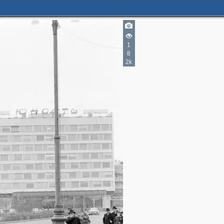
1
8
2k