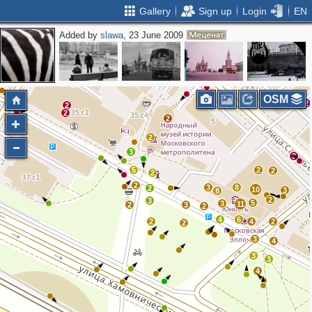
Gallery
Sign up
Login
EN
Added by
slawa
, 23 June 2009
3
4
2
OSM
2
2
2
2
2
3
3
5
2
2
2
2
3
8
2
10
3
8
2
3
5
3
11
2
3
2
4
6
2
4
2
2
3
4
3
3
4