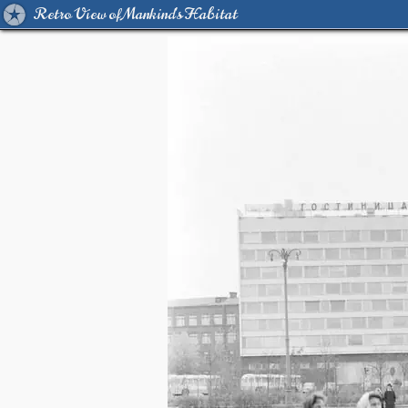
Retro View of Mankind's Habitat