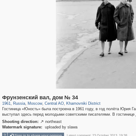
319,878
1,407,271
160,021
8,286
29,248
5,916
19,395
722
Фрунзенский вал, дом № 34
1961
,
Russia
,
Moscow
,
Central AO
,
Khamovniki District
Гостиница «Юность» была построена в 1961 году, в год полёта Юрия Гаг
выступал здесь перед молодыми советскими писателями. В гостинице д
Shooting direction:
northeast

Watermark signature:
uploaded by slawa
2
Sign in to share your opinion
Latest comment: 23 October 2013, 19:38