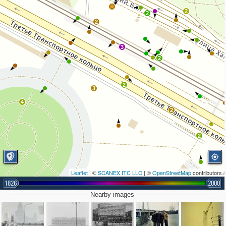
2
2
2
3
2
2
3
4
2
2
Leaflet
| ©
SCANEX ITC LLC
| ©
OpenStreetMap
contributors
1826
2000
Nearby images