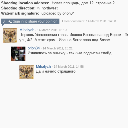
Shooting location address:
Новая площадь, дом 12, строение 2
Shooting direction:
northwest

Watermark signature:
uploaded by orion34
3
Sign in to share your opinion
Latest comment: 14 March 2011, 14:58
Mihalych
·
14 March 2011, 01:57
Церковь Усекновения главы Иоанна Богослова под Бором - П
ул., 4/2. А этот храм - Иоанна Богослова под Вязом.
orion34
·
14 March 2011, 13:21
Извиняюсь за ошибку - так был подписан слайд.
Mihalych
·
14 March 2011, 14:58
Да и ничего страшного.