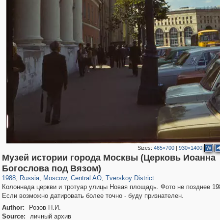
Sizes:
465×700
|
930×1400
W
Музей истории города Москвы (Церковь Иоанна
319,882
1,407,338
160,021
8,286
29,248
5,916
53,055
2,283
Богослова под Вязом)
1988
,
Russia
,
Moscow
,
Central AO
,
Tverskoy District
Колоннада церкви и тротуар улицы Новая площадь. Фото не позднее 19
Если возможно датировать более точно - буду признателен.
Author:
Розов Н.И.
Source:
личный архив