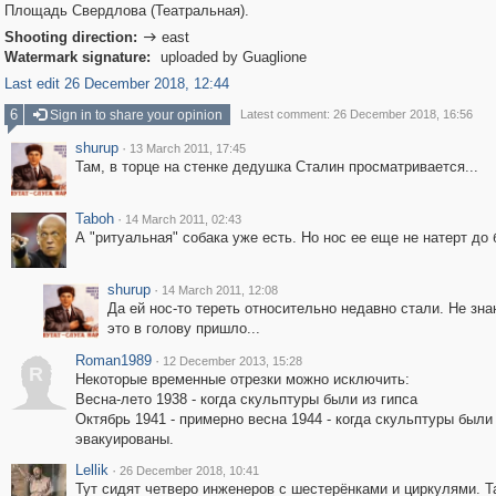
Площадь Свердлова (Театральная).
Shooting direction:
east

Watermark signature:
uploaded by Guaglione
Last edit 26 December 2018, 12:44
6
Sign in to share your opinion
Latest comment: 26 December 2018, 16:56
shurup
·
13 March 2011, 17:45
Там, в торце на стенке дедушка Сталин просматривается...
Taboh
·
14 March 2011, 02:43
А "ритуальная" собака уже есть. Но нос ее еще не натерт до 
shurup
·
14 March 2011, 12:08
Да ей нос-то тереть относительно недавно стали. Не зна
это в голову пришло...
Roman1989
·
12 December 2013, 15:28
R
Некоторые временные отрезки можно исключить:
Весна-лето 1938 - когда скульптуры были из гипса
Октябрь 1941 - примерно весна 1944 - когда скульптуры были
эвакуированы.
Lellik
·
26 December 2018, 10:41
Тут сидят четверо инженеров с шестерёнками и циркулями. Та