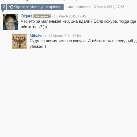
2
Sign in to share your opinion
Latest comment: 13 March 2011, 17:53
Olgara
·
13 March 2011, 17:45
Что это за маленькая избушка вдали? Если конура, тогда где
обитатель?:)))
Mihalych
·
13 March 2011, 17:53
Судя по всему именно конура. А обитатель в соседний д
убежал:)