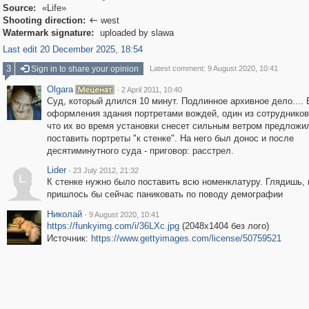
Source:
«Life»
Shooting direction:
west

Watermark signature:
uploaded by slawa
Last edit 20 December 2025, 18:54
3
Sign in to share your opinion
Latest comment: 9 August 2020, 10:41
Olgara
·
2 April 2011, 10:40
Суд, который длился 10 минут. Подлинное архивное дело....
оформления здания портретами вождей, один из сотрудников
что их во время установки снесет сильным ветром предложи
поставить портреты "к стенке". На него был донос и после
десятиминутного суда - приговор: расстрел.
Lider
·
23 July 2012, 21:32
L
К стенке нужно было поставить всю номенклатуру. Глядишь, 
пришлось бы сейчас паниковать по поводу демографии
Николай
·
9 August 2020, 10:41
https://funkyimg.com/i/36LXc.jpg
(2048x1404 без лого)
Источник:
https://www.gettyimages.com/license/50759521