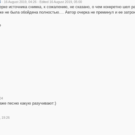
6
·
·
16 August 2019, 04:26
Edited 16 August 2019, 05:00
ерке источника снимка, к сожалению, не сказано, о чем конкретно шел р
ке не была обойдена полностью.... Автор очерка не преминул и ее затр
?
04
аже песню какую разучивают:)
, 19:26