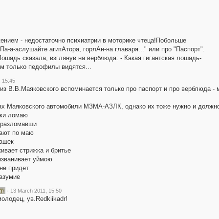
ением - недостаточно психиатрии в моторике чтеца!Побольше
"Па-а-аслушайте агитАтора, горлАн-на главаря..." или про "Паспорт".
ошадь сказала, взглянув на верблюда: - Какая гигантская лошадь-
ым только педофилы видятся...
 15:45
из В.В.Маяковского вспоминается только про паспорт и про верблюда - 
ах Маяковского автомобили МЗМА-АЗЛК, однако их тоже нужно и должно
уки ломаю
 разломавши
кают по маю
машек
ивает стрижка и бритье
ызванивает уймою
не придет
разумие
·
13 March 2011, 15:50
олодец, ув.Redkiikadr!