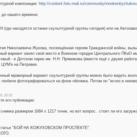
птурной композиции:
http://content.foto.mail.ru/community/innokentiyzhukov/
 до нашего времени.
АН (где находятся останки скульптурной группы сегодня) или на Автозав
нтия Николаевича Жукова, посвящённая героям Гражданской войны, выз
ый вариант занял своё место в Военном городке Центрального ПКиО им
совый - в Детском парке им. Н.Н. Прямикова (вместе ещё с двумя работам
 ЦУМ'е на Петровке.
ждённый мраморный вариант скульптурной группы можно было видеть воз
е любили фотографироваться на фоне обломка. Потом он "исчез в неизв
9, 15:32
те его публикации:
снимка размером 1684 х 1217 точек, но вот вопрос.. стоит ли его загру
в статье "БОЙ НА КОЖУХОВСКОМ ПРОСПЕКТЕ".
КОГО.