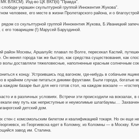
и МК ВЛКСМ). Изд-во ЦК ВКП(б) "Правда".
 слободе украшен скульптурной группой Иннокентия Жукова".
ном человеке, его месте в жизни Пролетарского района, и о благоустрой
 рядом со скульптурной группой Иннокентия Жукова, Б.Иваницкий запе
 с его товарищем (!) Марусей Баруздиной.
й район Москвы, Аршалуйс плавал по Волге, пересекал Каспий, путешес
е. Он менял города так же быстро, как средства существования, как спо
ые волы доставляли тяжеловесные, наполненные красным солнечным со
ониться к концу. Устроившись под вагоном, где-нибудь в собачьем ящик
о в крайнем случае питаться дикими фруктами. Были города, богатые м
на каждом базаре был для него готов стол, на каждом вокзале — «госте
сто и в различных условиях. Встречи эти происходили на вокзалах, в о
екали ему путь как неприступные и неумолимые шлагбаумы.... Захваче
ганрогский детский дом.
их стен с комсомольским билетом и квалификацией токаря. Но он еще 
 Георгиевск, из Георгиевска едет в Коломну, из Коломны — в Москву. Кл
ющийся завод им. Сталина.