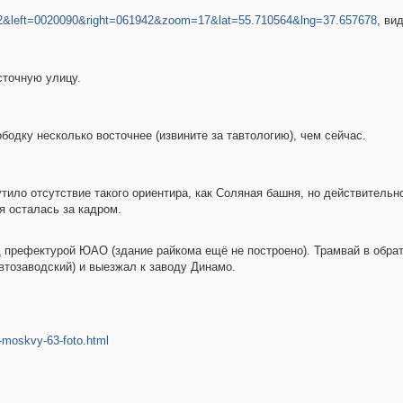
s=2&left=0020090&right=061942&zoom=17&lat=55.710564&lng=37.657678
, ви
сточную улицу.
одку несколько восточнее (извините за тавтологию), чем сейчас.
тило отсутствие такого ориентира, как Соляная башня, но действительн
я осталась за кадром.
 префектурой ЮАО (здание райкома ещё не построено). Трамвай в обрат
втозаводский) и выезжал к заводу Динамо.
-moskvy-63-foto.html