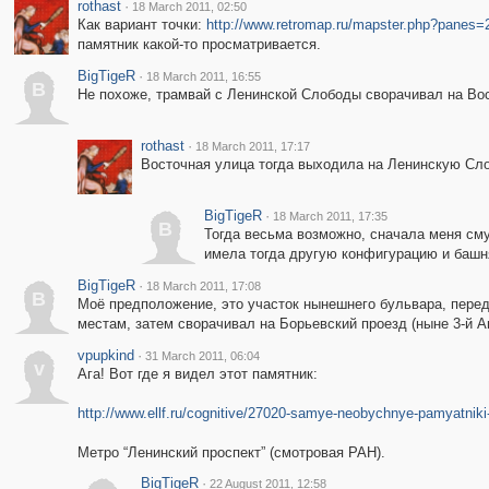
rothast
·
18 March 2011, 02:50
Как вариант точки:
http://www.retromap.ru/mapster.php?pane
памятник какой-то просматривается.
BigTigeR
·
18 March 2011, 16:55
B
Не похоже, трамвай с Ленинской Слободы сворачивал на Во
rothast
·
18 March 2011, 17:17
Восточная улица тогда выходила на Ленинскую Слоб
BigTigeR
·
18 March 2011, 17:35
B
Тогда весьма возможно, сначала меня сму
имела тогда другую конфигурацию и башн
BigTigeR
·
18 March 2011, 17:08
B
Моё предположение, это участок нынешнего бульвара, перед
местам, затем сворачивал на Борьевский проезд (ныне 3-й А
vpupkind
·
31 March 2011, 06:04
v
Ага! Вот где я видел этот памятник:
http://www.ellf.ru/cognitive/27020-samye-neobychnye-pamyatniki
Метро “Ленинский проспект” (смотровая РАН).
BigTigeR
·
22 August 2011, 12:58