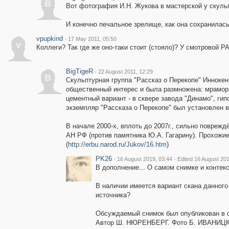
B
Вот фотография И.Н. Жукова в мастерской у скуль
И конечно печальное зрелище, как она сохранилась
vpupkind
·
17 May 2011, 05:50
v
Коллеги? Так где же оно-таки стоит (стояло)? У смотровой Р
BigTigeR
·
22 August 2011, 12:29
B
Скульптурная группа "Рассказ о Перекопе" Инноке
общественный интерес и была размножена: мраморн
цементный вариант - в сквере завода "Динамо", гип
экземпляр "Рассказа о Перекопе" был установлен в
В начале 2000-х, вплоть до 2007г., сильно повре
АН РФ (против памятника Ю.А. Гагарину). Прохожи
(
http://erbu.narod.ru/Jukov/16.htm
)
PK26
·
·
16 August 2019, 03:44
Edited 16 August 201
В дополнение... О самом снимке и контекс
В наличии имеется вариант скана данного 
источника?
Обсуждаемый снимок был опубликован 
Автор Ш. НЮРЕНБЕРГ. Фото Б. ИВАНИЦ