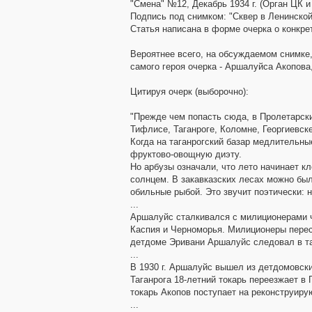
"Смена" №12, Декабрь 1934 г. (Орган ЦК 
Подпись под снимком: "Сквер в Ленинской
Статья написана в форме очерка о конкрет
Вероятнее всего, на обсуждаемом снимке,
самого героя очерка - Аршалуйса Акопова,
Цитируя очерк (выборочно):
"Прежде чем попасть сюда, в Пролетарски
Тифлисе, Таганроге, Коломне, Георгиевск
Когда на таганрогский базар медлительн
фруктово-овощную диэту.
Но арбузы означали, что лето начинает кл
солнцем. В закавказских лесах можно был
обильные рыбой. Это звучит поэтически: 
...
Аршалуйс сталкивался с милиционерами ча
Каспия и Черноморья. Милиционеры перес
детдоме Эривани Аршалуйс следовал в та
...
В 1930 г. Аршалуйс вышел из детдомовск
Таганрога 18-летний токарь переезжает в
токарь Акопов поступает на реконструиру
...