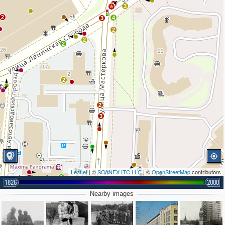
4
3
2
4
3
2
2
2
2
2
3
Leaflet
| ©
SCANEX ITC LLC
| ©
OpenStreetMap
contributors
3
1826
2000
2
Nearby images
2