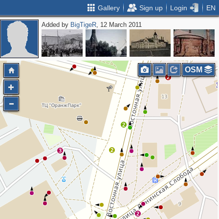
Gallery
Sign up
Login
EN
Added by
BigTigeR
, 12 March 2011
2
4
3
5
3
OSM
2
2
2
3
2