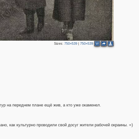
2
Sizes:
750×539
|
750×539
W
игур на переднем плане ещё жив, а кто уже окаменел.
зано, как культурно проводили свой досуг жители рабочей окраины. =)