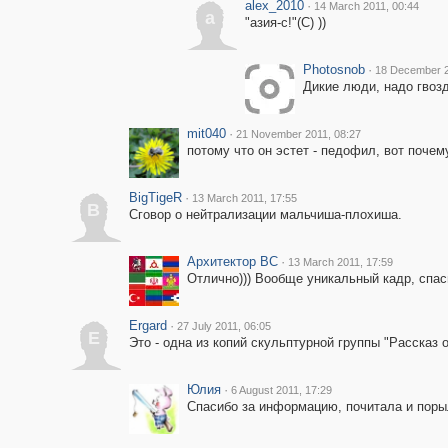
alex_2010
·
14 March 2011, 00:44
a
"азия-с!"(С) ))
Photosnob
·
18 December 2
Дикие люди, надо гвозд
mit040
·
21 November 2011, 08:27
потому что он эстет - педофил, вот почем
BigTigeR
·
13 March 2011, 17:55
B
Сговор о нейтрализации мальчиша-плохиша.
Архитектор ВС
·
13 March 2011, 17:59
Отлично))) Вообще уникальный кадр, спас
Ergard
·
27 July 2011, 06:05
E
Это - одна из копий скульптурной группы "Рассказ 
Юлия
·
6 August 2011, 17:29
Спасибо за информацию, почитала и порыл