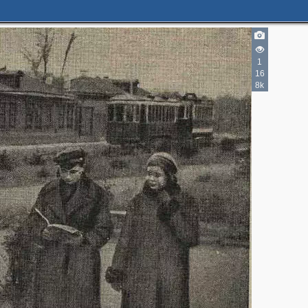
1
16
8k
2