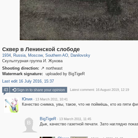
319,861
1,406,929
8,286
21,648
29,248
390
5,921
116
Сквер в Ленинской слободе
1934
,
Russia
,
Moscow
,
Southern AO
,
Danilovsky
Скульптурная группа И. Жукова
Shooting direction:
northeast

Watermark signature:
uploaded by BigTigeR
Last edit 16 July 2016, 15:37
43
Sign in to share your opinion
Latest comment: 16 August 2019, 12:19
Юлия
·
13 March 2011, 10:41
Качество снимка, увы, такое, что не поймёшь, кто из пяти ф
BigTigeR
·
13 March 2011, 11:45
B
Дык, качество газетной печати. Зато наглядно пока