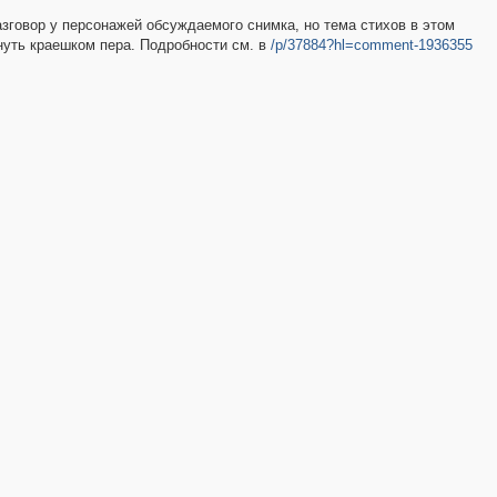
азговор у персонажей обсуждаемого снимка, но тема стихов в этом
онуть краешком пера. Подробности см. в
/p/37884?hl=comment-1936355