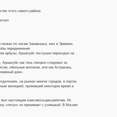
стве этого самого района.
чатлел
твовал по лесам Закавказья, жил в Эривани,
собы передвижения.
ком арбузы, Аршалуйс послушно переходил на
е, Аршалуйс как тень покорно следовал за
ясом, обильные молоком, или как Астрахань,
приимный дом».
тделениях, на рынках многих городов, в портах
нным милицией, проживший некоторое время в
не был настоящим комсомольцем-рабочим. Из
ичку «летун» он принимает с усмешкой. В Москве