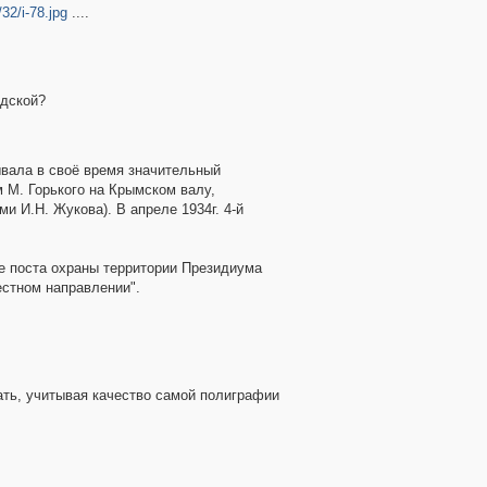
32/i-78.jpg
....
одской?
ывала в своё время значительный
 М. Горького на Крымском валу,
и И.Н. Жукова). В апреле 1934г. 4-й
ле поста охраны территории Президиума
естном направлении".
жать, учитывая качество самой полиграфии