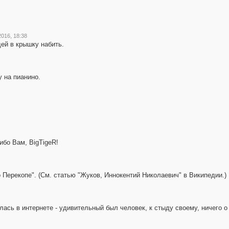
016, 18:38
ей в крышку набить.
у на пианино.
ибо Вам, BigTigeR!
о Перекопе". (См. статью "Жуков, Иннокентий Николаевич" в Википедии.)
ась в интернете - удивительный был человек, к стыду своему, ничего о 