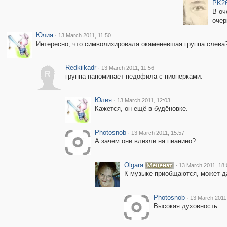
PK2
В оч
очер
Юлия
·
13 March 2011, 11:50
Интересно, что символизировала окаменевшая группа слева
Redkiikadr
·
13 March 2011, 11:56
R
группа напоминает педофила с пионерками.
Юлия
·
13 March 2011, 12:03
Кажется, он ещё в будёновке.
Photosnob
·
13 March 2011, 15:57
А зачем они влезли на пианино?
Olgara
·
13 March 2011, 18:
К музыке приобщаются, может д
Photosnob
·
13 March 2011
Высокая духовность.