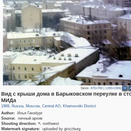
Sizes:
470×700
|
1280×1906
W
Вид с крыши дома в Барыковском переулке в ст
319,882
1,407,375
160,021
8,286
29,248
5,916
19,395
722
МИДа
1989
,
Russia
,
Moscow
,
Central AO
,
Khamovniki District
Author:
Илья Гинзбург
Source:
личный архив
Shooting direction:
northwest

Watermark signature:
uploaded by ginzzburg