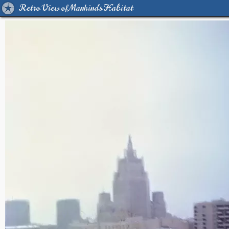
Retro View of Mankind's Habitat