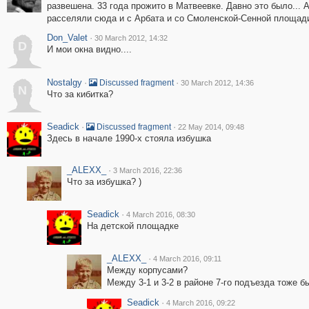
развешена. 33 года прожито в Матвеевке. Давно это было... 
расселяли сюда и с Арбата и со Смоленской-Сенной площад
Don_Valet
·
30 March 2012, 14:32
D
И мои окна видно....
Nostalgy
·
·
Discussed fragment
30 March 2012, 14:36
N
Что за кибитка?
Seadick
·
·
Discussed fragment
22 May 2014, 09:48
Здесь в начале 1990-х стояла избушка
_ALEXX_
·
3 March 2016, 22:36
Что за избушка? )
Seadick
·
4 March 2016, 08:30
На детской площадке
_ALEXX_
·
4 March 2016, 09:11
Между корпусами?
Между 3-1 и 3-2 в районе 7-го подъезда тоже 
Seadick
·
4 March 2016, 09:22