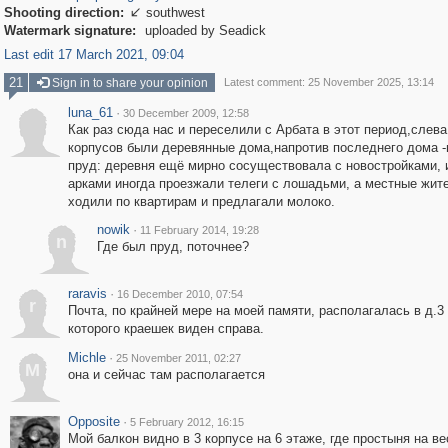
Shooting direction:
southwest

Watermark signature:
uploaded by Seadick
Last edit 17 March 2021, 09:04
21
Sign in to share your opinion
Latest comment: 25 November 2025, 13:14
luna_61
·
30 December 2009, 12:58
Как раз сюда нас и переселили с Арбата в этот период,слева
корпусов были деревянные дома,напротив последнего дома 
пруд: деревня ещё мирно сосуществовала с новостройками, 
арками иногда проезжали телеги с лошадьми, а местные жит
ходили по квартирам и предлагали молоко.
nowik
·
11 February 2014, 19:28
n
Где был пруд, поточнее?
raravis
·
16 December 2010, 07:54
r
Почта, по крайней мере на моей памяти, располагалась в д.3 
которого краешек виден справа.
Michle
·
25 November 2011, 02:27
M
она и сейчас там располагается
Opposite
·
5 February 2012, 16:15
Мой балкон видно в 3 корпусе на 6 этаже, где простыня на ве