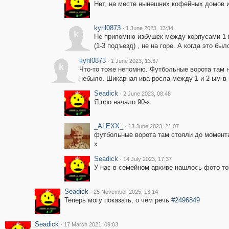
Нет, на месте нынешних кофейных домов 
kyril0873
·
1 June 2023, 13:34
k
Не припомню избушек между корпусами 1 и
(1-3 подъезд) , не на горе. А когда это был
kyril0873
·
1 June 2023, 13:37
k
Что-то тоже непомню. Футбольные ворота там н
небыло. Шикарная ива росла между 1 и 2 ым в
Seadick
·
2 June 2023, 08:48
Я про начало 90-х
_ALEXX_
·
13 June 2023, 21:07
футбольные ворота там стояли до момента
х
Seadick
·
14 July 2023, 17:37
У нас в семейном архиве нашлось фото то
Seadick
·
25 November 2025, 13:14
Теперь могу показать, о чём речь
#2496849
Seadick
·
17 March 2021, 09:03