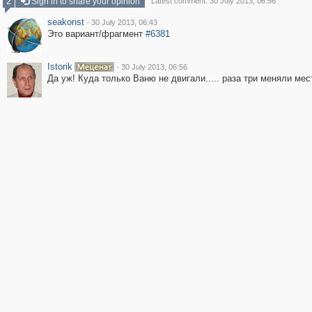
2
Sign in to share your opinion
Latest comment: 30 July 2013, 06:56
seakonst
·
30 July 2013, 06:43
Это вариант/фрагмент
#6381
Istorik
·
30 July 2013, 06:56
Да уж! Куда только Ваню не двигали..... раза три меняли мест