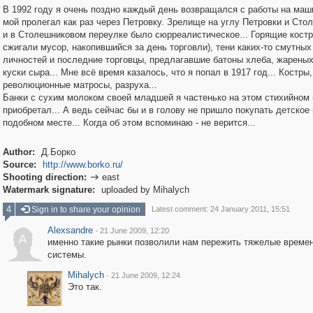
В 1992 году я очень поздно каждый день возвращался с работы на маш
мой пролегал как раз через Петровку. Зрелище на углу Петровки и Сто
и в Столешниковом переулке было сюрреалистическое... Горящие костр
сжигали мусор, накопившийся за день торговли), тени каких-то смутных
личностей и последние торговцы, предлагавшие батоны хлеба, жареных
куски сыра... Мне всё время казалось, что я попал в 1917 год... Костры,
революционные матросы, разруха...
Банки с сухим молоком своей младшей я частенько на этом стихийном 
приобретал... А ведь сейчас бы и в голову не пришло покупать детское 
подобном месте... Когда об этом вспоминаю - не верится...
Author:
Д.Борко
Source:
http://www.borko.ru/
Shooting direction:
east

Watermark signature:
uploaded by Mihalych
4
Sign in to share your opinion
Latest comment: 24 January 2011, 15:51
Alexsandre
·
21 June 2009, 12:20
A
именно такие рынки позволили нам пережить тяжелые времен
системы.
Mihalych
·
21 June 2009, 12:24
Это так.