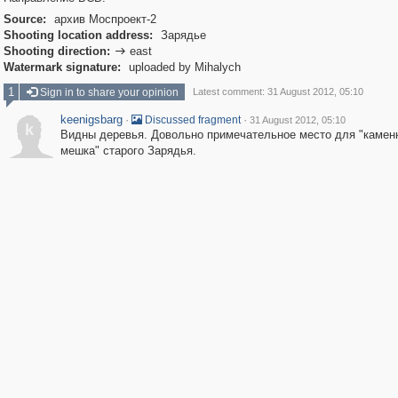
Source:
архив Моспроект-2
Shooting location address:
Зарядье
Shooting direction:
east

Watermark signature:
uploaded by Mihalych
1
Sign in to share your opinion
Latest comment: 31 August 2012, 05:10
keenigsbarg
·
·
Discussed fragment
31 August 2012, 05:10
k
Видны деревья. Довольно примечательное место для "камен
мешка" старого Зарядья.