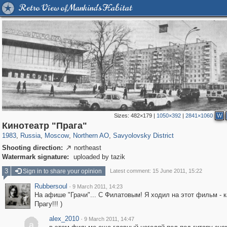
Retro View of Mankind's Habitat
Sizes:
482×179
|
1050×392
|
2841×1060
W
319,780
1,406,255
8,286
22,533
29,243
598
835
9
Кинотеатр "Прага"
1983
,
Russia
,
Moscow
,
Northern AO
,
Savyolovsky District
Shooting direction:
northeast

Watermark signature:
uploaded by tazik
3
Sign in to share your opinion
Latest comment: 15 June 2011, 15:22
Rubbersoul
·
9 March 2011, 14:23
На афише "Грачи"... С Филатовым! Я ходил на этот фильм - к
Прагу!!! )
alex_2010
·
9 March 2011, 14:47
a