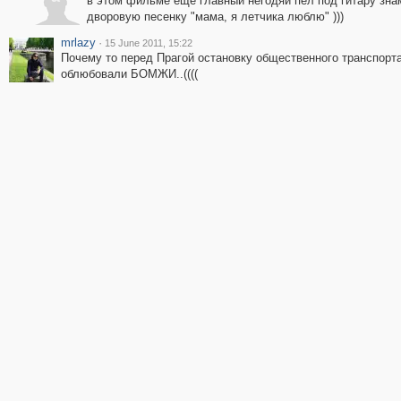
в этом фильме еще главный негодяй пел под гитару зн
дворовую песенку "мама, я летчика люблю" )))
mrlazy
·
15 June 2011, 15:22
Почему то перед Прагой остановку общественного транспорт
облюбовали БОМЖИ..((((