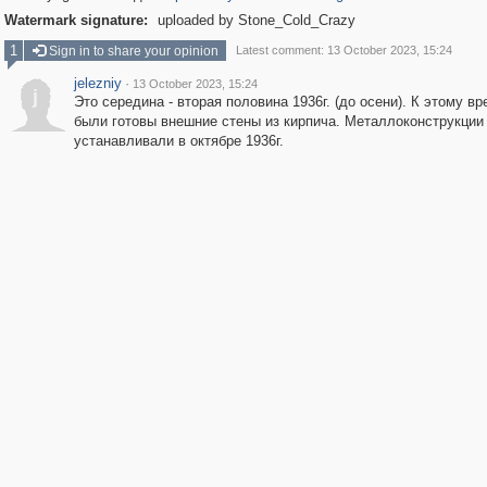
Watermark signature:
uploaded by Stone_Cold_Crazy
1
Sign in to share your opinion
Latest comment: 13 October 2023, 15:24
jelezniy
·
13 October 2023, 15:24
j
Это середина - вторая половина 1936г. (до осени). К этому в
были готовы внешние стены из кирпича. Металлоконструкции
устанавливали в октябре 1936г.