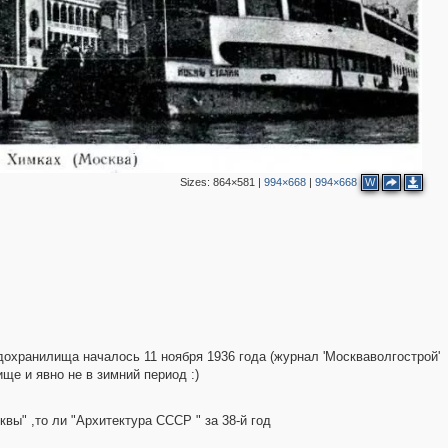
Sizes:
864×581
|
994×668
|
994×668
W
одохранилища началось 11 ноября 1936 года (журнал 'Москваволгострой'
ще и явно не в зимний период :)
вы" ,то ли "Архитектура СССР " за 38-й год