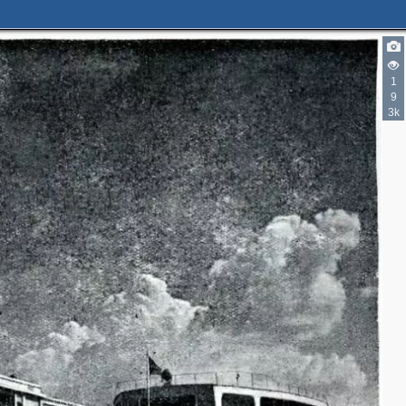
1
9
3k