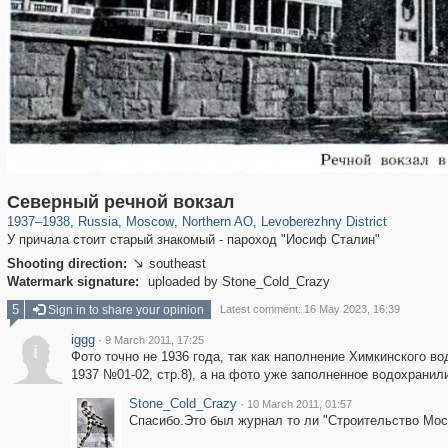
319,878
1,407,131
8,286
22,544
29,248
598
1,905
22
Северный речной вокзал
1937
–
1938
,
Russia
,
Moscow
,
Northern AO
,
Levoberezhny District
У причала стоит старый знакомый - пароход "Иосиф Сталин"
Shooting direction:
southeast

Watermark signature:
uploaded by Stone_Cold_Crazy
5
Sign in to share your opinion
Latest comment: 16 May 2023, 16:39
iggg
·
9 March 2011, 17:25
i
Фото точно не 1936 года, так как наполнение Химкинского в
1937 №01-02, стр.8), а на фото уже заполненное водохранили
Stone_Cold_Crazy
·
10 March 2011, 01:57
Спасибо.Это был журнал то ли "Строительство Моск