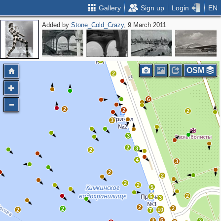
Gallery
Sign up
Login
EN
Added by
Stone_Cold_Crazy
, 9 March 2011
2
2
OSM
2
6
2
2
2
3
3
2
3
2
4
3
2
2
2
2
5
2
5
3
2
2
2
2
10
7
6
3
2