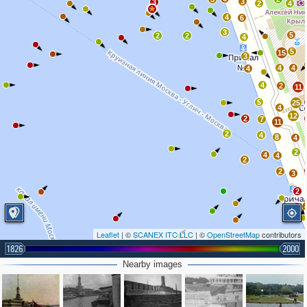
3
3
2
4
4
6
3
5
2
2
4
5
15
3
4
4
4
4
2
11
5
25
4
12
2
7
11
2
4
8
4
2
4
4
2
2
3
2
5
Leaflet
| ©
SCANEX ITC LLC
| ©
OpenStreetMap
contributors
1826
2000
Nearby images
2