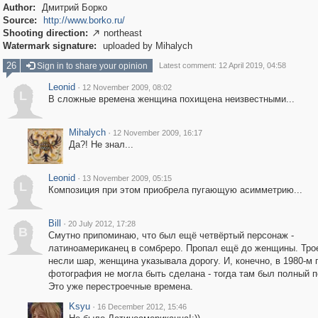
Author:
Дмитрий Борко
Source:
http://www.borko.ru/
Shooting direction:
northeast

Watermark signature:
uploaded by Mihalych
26
Sign in to share your opinion
Latest comment: 12 April 2019, 04:58
Leonid
·
12 November 2009, 08:02
L
В сложные времена женщина похищена неизвестными...
Mihalych
·
12 November 2009, 16:17
Да?! Не знал...
Leonid
·
13 November 2009, 05:15
L
Композиция при этом приобрела пугающую асимметрию...
Bill
·
20 July 2012, 17:28
B
Смутно припоминаю, что был ещё четвёртый персонаж -
латиноамериканец в сомбреро. Пропал ещё до женщины. Тро
несли шар, женщина указывала дорогу. И, конечно, в 1980-м 
фотография не могла быть сделана - тогда там был полный п
Это уже перестроечные времена.
Ksyu
·
16 December 2012, 15:46