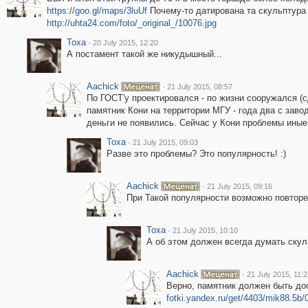
https://goo.gl/maps/3luUf
Почему-то датирована та скульптура 
http://uhta24.com/foto/_original_/10076.jpg
Toxa
·
20 July 2015, 12:20
А постамент такой же никудышный...
Aachick
·
21 July 2015, 08:57
По ГОСТ'у проектировался - по жизни сооружался (с
памятник Кони на территории МГУ - года два с заво
деньги не появились. Сейчас у Кони проблемы ины
Toxa
·
21 July 2015, 09:03
Разве это проблемы? Это популярность! :)
Aachick
·
21 July 2015, 09:16
При Такой популярности возможно повторе
Toxa
·
21 July 2015, 10:10
А об этом должен всегда думать скул
Aachick
·
21 July 2015, 11:2
Верно, памятник должен быть до
fotki.yandex.ru/get/4403/mik88.5