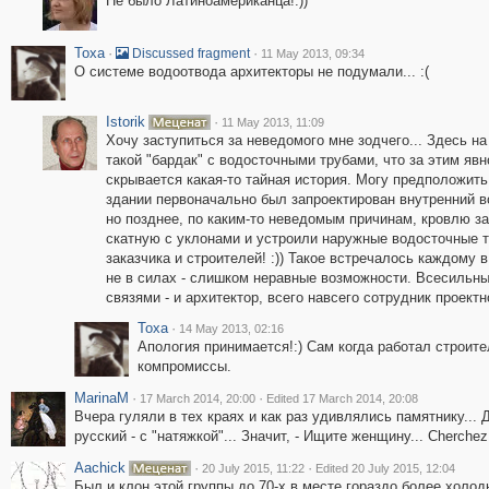
Не было Латиноамериканца!:))
Toxa
·
·
Discussed fragment
11 May 2013, 09:34
О системе водоотвода архитекторы не подумали... :(
Istorik
·
11 May 2013, 11:09
Хочу заступиться за неведомого мне зодчего... Здесь н
такой "бардак" с водосточными трубами, что за этим явн
скрывается какая-то тайная история. Могу предположить,
здании первоначально был запроектирован внутренний в
но позднее, по каким-то неведомым причинам, кровлю з
скатную с уклонами и устроили наружные водосточные т
заказчика и строителей! :)) Такое встречалось каждому 
не в силах - слишком неравные возможности. Всесильн
связями - и архитектор, всего навсего сотрудник проектной
Toxa
·
14 May 2013, 02:16
Апология принимается!:) Сам когда работал строит
компромиссы.
MarinaM
·
·
17 March 2014, 20:00
Edited 17 March 2014, 20:08
Вчера гуляли в тех краях и как раз удивлялись памятнику... Д
русский - с "натяжкой"... Значит, - Ищите женщину... Cherchez
Aachick
·
·
20 July 2015, 11:22
Edited 20 July 2015, 12:04
Был и клон этой группы до 70-х в месте гораздо более холод