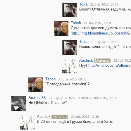
Toxa
·
21 July 2015, 14:53
Вооот! Отличная задумка, км
Taboh
·
21 July 2015, 11:31
Скульптор должен думать и о том
http://img.blogonline.ru/bl/posts/9
Toxa
·
21 July 2015, 14:52
Вспомнился анекдот "...и так
Aachick
·
22 July 2015
Нуу!
http://mohovoy.ru/albom
Taboh
·
21 July 2015, 09:06
"Благодарные потомки"?
Bratuha66
·
·
21 July 2015, 15:30
Edited 22 July 2015, 02:11
Не ЦИрИтелЯ часом?
Aachick
·
21 July 2015, 17:30
В 20 лет он ещё в Грузии был, а не в Ухте.