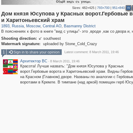
Sizes:
482×425
|
793×700
|
951×840
W
Дом князя Юсупова у Красных ворот.Гербовые 
319,780
1,406,276
159,978
8,286
29,243
5,916
13,198
520
и Харитоньевский храм
1893
,
Russia
,
Moscow
,
Central AO
,
Basmanny District
В пояснениях к фото в книге "вид с улицы"- это ,вроде ,как со двора и, 
Shooting direction:
southwest

Watermark signature:
uploaded by Stone_Cold_Crazy
1
Sign in to share your opinion
Latest comment: 8 March 2011, 19:46
Архитектор ВС
·
8 March 2011, 19:46
Красота! Лучше назвать: "Дом князя Юсупова у Красных
ворот.Гербовые ворота и Харитоньевский храм. Видны Гербов
на Красном (Главном) дворе. Названы по аналогии с Гербовы
воротами в Кремле. В тимпане (над аркой) помещен герб Юс