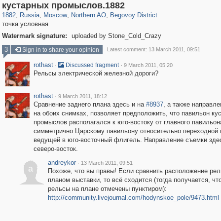
319,968
1,407,782
8,295
22,549
29,263
598
2,827
103
кустарных промыслов.1882
1882
,
Russia
,
Moscow
,
Northern AO
,
Begovoy District
точка условная
Watermark signature:
uploaded by Stone_Cold_Crazy
3
Sign in to share your opinion
Latest comment: 13 March 2011, 09:51
rothast
·
·
Discussed fragment
9 March 2011, 05:20
Рельсы электрической железной дороги?
rothast
·
9 March 2011, 18:12
Сравнение заднего плана здесь и на
#8937
, а также направле
на обоих снимках, позволяет предположить, что павильон ку
промыслов располагался к юго-востоку от главного павильон
симметрично Царскому павильону относительно переходной 
ведущей в юго-восточный флигель. Направление съемки здес
северо-восток.
andreykor
·
13 March 2011, 09:51
a
Похоже, что вы правы! Если сравнить расположение рел
планом выставки, то всё сходится (тогда получается, чт
рельсы на плане отмечены пунктиром):
http://community.livejournal.com/hodynskoe_pole/9473.html