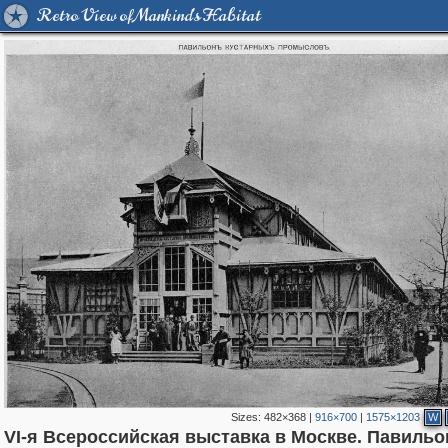
Retro View of Mankind's Habitat
Sizes:
482×368
|
916×700
|
1575×1203
W
VI-я Всероссийская выставка в Москве. Павильо