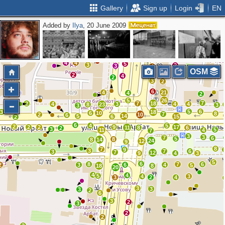
Gallery
Sign up
Login
EN
Added by
Ilya
, 20 June 2009
2
6
7
6
6
2
9
3
4
4
5
3
2
3
4
OSM
2
4
2
3
2
6
4
21
4
2
5
26
7
2
7
18
4
3
4
4
8
23
3
3
5
6
3
18
6
10
8
7
2
10
6
5
14
6
15
2
6
4
5
2
2
2
9
17
11
8
6
2
3
5
11
4
7
3
3
7
6
5
8
8
14
24
12
9
8
7
9
3
7
6
3
7
12
9
4
3
5
6
8
7
6
2
3
6
4
5
18
8
20
4
4
5
4
3
3
2
4
3
3
3
2
6
3
2
3
2
2