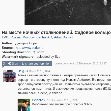
319,780
1,406,450
159,978
8,286
29,243
5,916
13,485
356
На месте ночных столкновений. Садовое кольцо
1991
,
Russia
,
Moscow
,
Central AO
,
Arbat District
Author:
Дмитрий Борко
Source:
http://www.borko.ru
Shooting direction:
north

Watermark signature:
uploaded by Ilya
3
Sign in to share your opinion
Latest comment: 13 December 2010, 12:17
Helg
·
4 March 2010, 10:46
Точка съёмки расположена в центре проезжей части Новинск
сервер - в сторону туннеля под Новым Арбатом. Во время со
троллейбусами проходили на Новинском бульваре напротив до
установлен памятник). В заключение процитирую поэта (Ю.Ше
тикало себе, а сердце такало..."
Helder23
·
13 December 2010, 09:30
Вообще-то это песня про события 93-го.