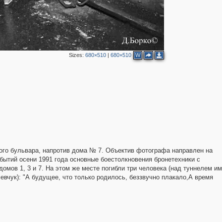
Sizes:
680×510
|
680×510
W
2
ого бульвара, напротив дома № 7. Объектив фотографа направлен на
бытий осени 1991 года основные боестолкновения бронетехники с
2
мов 1, 3 и 7. На этом же месте погибли три человека (над туннелем им
вчук): "А будущее, что только родилось, беззвучно плакало,А время
3