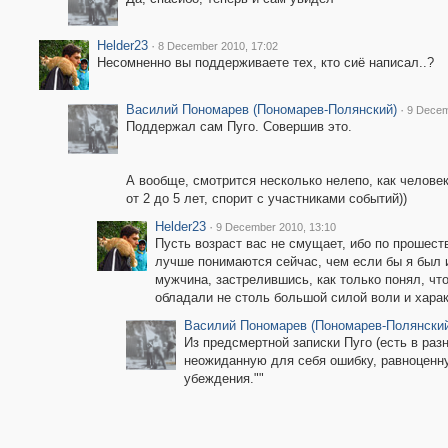
Helder23
·
8 December 2010, 17:02
Несомненно вы поддерживаете тех, кто сиё написал..?
Василий Пономарев (Пономарев-Полянский)
·
9 Decem
Поддержал сам Пуго. Совершив это.
А вообще, смотрится несколько нелепо, как челове
от 2 до 5 лет, спорит с участниками событий))
Helder23
·
9 December 2010, 13:10
Пусть возраст вас не смущает, ибо по прошест
лучше понимаются сейчас, чем если бы я был 
мужчина, застрелившись, как только понял, чт
обладали не столь большой силой воли и харак
Василий Пономарев (Пономарев-Полянский
Из предсмертной записки Пуго (есть в раз
неожиданную для себя ошибку, равноценну
убеждения.""