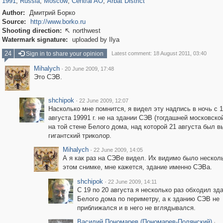
1991
,
Russia
,
Moscow
,
Central AO
,
Arbat District
Author:
Дмитрий Борко
Source:
http://www.borko.ru
Shooting direction:
northwest

Watermark signature:
uploaded by Ilya
24
Sign in to share your opinion
Latest comment: 18 August 2011, 03:40
Mihalych
·
20 June 2009, 17:48
Это СЭВ.
shchipok
·
22 June 2009, 12:07
Насколько мне помнится, я видел эту надпись в ночь с 1
августа 19991 г. не на здании СЭВ (тогдашней московской
на той стене Белого дома, над которой 21 августа был 
гигантский триколор.
Mihalych
·
22 June 2009, 14:05
А я как раз на СЭВе видел. Их видимо было несколь
этом снимке, мне кажется, здание именно СЭВа.
shchipok
·
22 June 2009, 14:11
С 19 по 20 августа я несколько раз обходил зд
Белого дома по периметру, а к зданию СЭВ не
приближался и в него не вглядывался.
Василий Пономарев (Пономарев-Полянский)
·