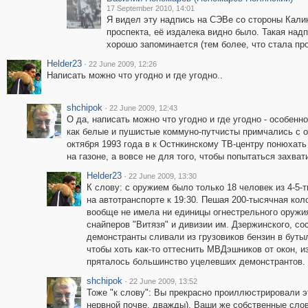
17 September 2010, 14:01
Я видел эту надпись на СЭВе со стороны Кали
проспекта, её издалека видно было. Такая над
хорошо запоминается (тем более, что стала пр
Helder23
·
22 June 2009, 12:26
Написать можно что угодно и где угодно..
shchipok
·
22 June 2009, 12:43
О да, написать можно что угодно и где угодно - особенно
как белые и пушистые коммуно-путчисты примчались с 
октября 1993 года в к Остнкинскому ТВ-центру понюхать
на газоне, а вовсе не для того, чтобы попытаться захват
Helder23
·
22 June 2009, 13:30
К слову: с оружием было только 18 человек из 4-5
на автотранспорте к 19:30. Пешая 200-тысячная кол
вообще не имела ни единицы огнестрельного оружи
снайперов "Витязя" и дивизии им. Дзержинского, со
демонстранты сливали из грузовиков бензин в бутыл
чтобы хоть как-то оттеснить МВДэшников от окон, и
пряталось большинство уцелевших демонстрантов. А
shchipok
·
22 June 2009, 13:52
Тоже "к слову": Вы прекрасно проиллюстрировали э
нервной почве, дважды), Ваши же собственные сло