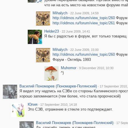
что ни на есть место на новостном форуме mail
Mihalych
·
22 June 2009, 14:59
http://oldmos.ru/forum/view_topic/260
Форум 
http://oldmos.ru/forum/view_topic/261
Форум 
Helder23
·
22 June 2009, 14:41
Я бы с радостью в форум, вот только товарищ н
Mihalych
·
22 June 2009, 15:00
http://oldmos.ru/forum/view_topic/260
Форум 
Форум - Октябрь 1993
Muhomor
·
9 December 2010, 10:30
^)
Василий Пономарев (Пономарев-Полянский)
·
17 September 2010,
Я видел эту надпись на СЭВе со стороны Калининского просп
хорошо запоминается (тем более, что стала пророческой)
Юлия
·
17 September 2010, 14:18
Это СЭВ, отражение в стекле это подтверждает.
Василий Пономарев (Пономарев-Полянский)
·
17 Sept
Да, спасибо, теперь и сам увидел