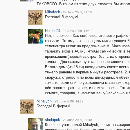
ТАКОВОГО. В каком из этих двух случаях Вы изволи
Mihalych
·
22 June 2009, 14:19
Господа! В форум!
Helder23
·
22 June 2009, 14:40
Нет, я спокоен. Как ещё изволите фотографию 
кавычки. Потому как первоцель митингующих б
телецентра никак на предложение А. Макашова
таранить вход в АСК-3. Чтобы самим войти в 
провокациям(первый выстрел был с их стороны)
толпы... Два важных пункта опровергающих пе
Белого дома(из 18-ти) находились ближе всего 
тяжело ранены в первые минуты расстрела. 2. 
снаружи, стреляли по всем движущимся объект
там это, если они по уезжающим машинам скор
обстановке - раз - и все, и нету человека. Та
ссылке, товарищ, я написал вашу(насколько я п
Mihalych
·
22 June 2009, 14:19
Господа! В форум!
shchipok
·
22 June 2009, 14:40
Конечно, уважаемый Mihalych, полит-ангажиро
уровне перебранки базарных торговок вместо