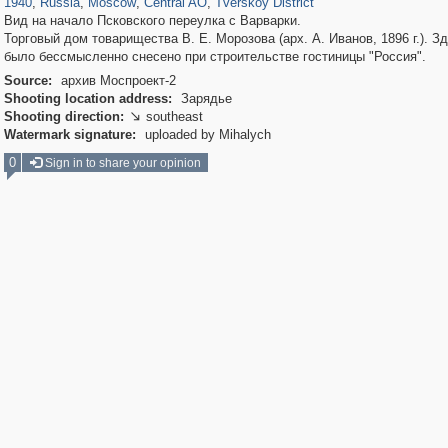
1940
,
Russia
,
Moscow
,
Central AO
,
Tverskoy District
Вид на начало Псковского переулка с Варварки.
Торговый дом товарищества В. Е. Морозова (арх. А. Иванов, 1896 г.). З
было бессмысленно снесено при строительстве гостиницы "Россия".
Source:
архив Моспроект-2
Shooting location address:
Зарядье
Shooting direction:
southeast

Watermark signature:
uploaded by Mihalych
0
Sign in to share your opinion