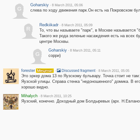
Goharskiy
·
8 March 2011, 05:06
G
слева по ходу движения парк.Он есть на Покровском бу
Redkiikadr
·
8 March 2011, 05:09
R
То, что вы называете "парк", в Москве называется "
Такого же рода зеленые насаждения есть на всех б
центре Москвы.
Goharskiy
·
8 March 2011, 05:11
G
сорри)
forester
·
·
Discussed fragment
8 March 2011, 05:05
Это эркер дома 13 по Яузскому бульвару. Точка стоит не там
Яузской улицы. Справа стенка "недоношенного" домика. В ег
хорошо видно.
Mihalych
·
8 March 2011, 10:25
Яузский, конечно. Доходный дом Болдыревых (арх. Н.Евланов,