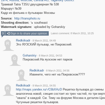
1974
,
Russia
,
Moscow
,
Central AO
,
Tagansky District
Трамвай Tatra T3SU двухдверная № 538
Маршрут №39
Кадр из фильма о бульварах Москвы
Source:
http://transphoto.ru
Shooting direction:
southeast

Watermark signature:
uploaded by Goharskiy
9
Sign in to share your opinion
Latest comment: 8 March 2011, 10:25
Redkiikadr
·
8 March 2011, 04:49
R
Это ЯУЗСКИЙ бульвар, не Покровский.
Goharskiy
·
8 March 2011, 04:53
G
Покровский.На яузском нет парков
Redkiikadr
·
8 March 2011, 04:56
R
Извините, чего нет на Покровском????
Redkiikadr
·
8 March 2011, 04:55
R
http://maps.yandex.ru/-/C6bXAzD
Решетка бульвара до смены
аналогична новой, секция состоит из трех частей, по три вер
"овала" в каждой. См. Тему на форуме Москва в деталях-Цен
Чугунные решетки бульваров.