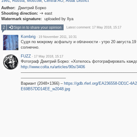
1991
,
Russia
,
Moscow
,
Central AO
,
Arbat District
Author:
Дмитрий Борко
Shooting direction:
east

Watermark signature:
uploaded by Ilya
2
Sign in to share your opinion
Latest comment: 17 May 2018, 15:17
Kombrig
·
19 November 2011, 10:31
Судя по мокрому асфальту и облачности - утро 20 августа.1
солнечно.
FUZZ
·
17 May 2018, 15:17
Фотограф Дмитрий Борко: «Хотелось фотографировать каждо
http://www.colta.ru/articles/90s/3406
––––––––––––––––––––––––––––––––––––––––––––––––––––––
–––––––––––––––––––––
Вариант (2048×1366) –
https://gdb.rferl.org/EA236558-DD1C-4A
E69B57DD14EE_w2048.jpg