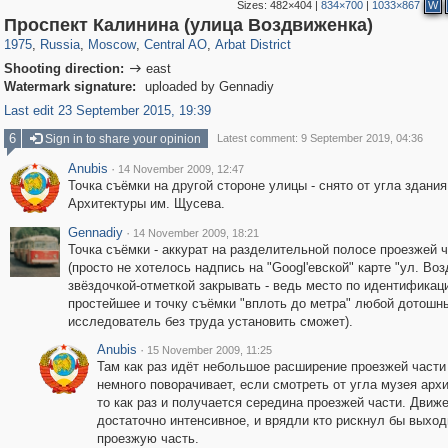
Sizes:
482×404
|
834×700
|
1033×867
W
319,864
1,406,672
160,010
8,286
29,243
5,916
13,485
356
Проспект Калинина (улица Воздвиженка)
1975
,
Russia
,
Moscow
,
Central AO
,
Arbat District
Shooting direction:
east

Watermark signature:
uploaded by Gennadiy
Last edit 23 September 2015, 19:39
6
Sign in to share your opinion
Latest comment: 9 September 2019, 04:36
Anubis
·
14 November 2009, 12:47
Точка съёмки на другой стороне улицы - снято от угла здани
Архитектуры им. Щусева.
Gennadiy
·
14 November 2009, 18:21
Точка съёмки - аккурат на разделительной полосе проезжей ч
(просто не хотелось надпись на "Googl'евской" карте "ул. Во
звёздочкой-отметкой закрывать - ведь место по идентификац
простейшее и точку съёмки "вплоть до метра" любой дотошн
исследователь без труда установить сможет).
Anubis
·
15 November 2009, 11:25
Там как раз идёт небольшое расширение проезжей части
немного поворачивает, если смотреть от угла музея арх
то как раз и получается середина проезжей части. Движ
достаточно интенсивное, и врядли кто рискнул бы выход
проезжую часть.