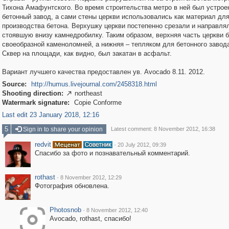
Тихона Амафунтского. Во время строительства метро в ней был устрое
бетонный завод, а сами стены церкви использовались как материал дл
производства бетона. Верхушку церкви постепенно срезали и направля
стоявшую внизу камнедробилку. Таким образом, верхняя часть церкви 
своеобразной каменоломней, а нижняя – тепляком для бетонного завод
Сквер на площади, как видно, был закатан в асфальт.
Вариант лучшего качества предоставлен ув. Avocado 8.11. 2012.
Source:
http://humus.livejournal.com/2458318.html
Shooting direction:
northeast

Watermark signature:
Copie Conforme
Last edit 23 January 2018, 12:16
5
Sign in to share your opinion
Latest comment: 8 November 2012, 16:38
redvit
·
20 July 2012, 09:39
Спасибо за фото и познавательный комментарий.
rothast
·
8 November 2012, 12:29
Фотография обновлена.
Photosnob
·
8 November 2012, 12:40
Avocado, rothast, cпасибо!