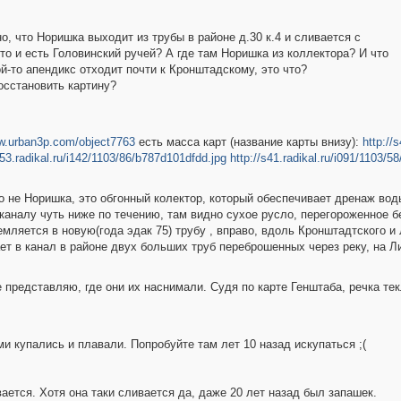
, что Норишка выходит из трубы в районе д.30 к.4 и сливается с
о и есть Головинский ручей? А где там Норишка из коллектора? И что
ой-то апендикс отходит почти к Кронштадскому, это что?
осстановить картину?
ww.urban3p.com/object7763
есть масса карт (название карты внизу):
http://
s53.radikal.ru/i142/1103/86/b787d101dfdd.jpg
http://s41.radikal.ru/i091/1103/5
Это не Норишка, это обгонный колектор, который обеспечивает дренаж во
каналу чуть ниже по течению, там видно сухое русло, перегороженное бе
ремляется в новую(года эдак 75) трубу , вправо, вдоль Кронштадтского 
ет в канал в районе двух больших труб переброшенных через реку, на Л
представляю, где они их наснимали. Судя по карте Генштаба, речка тек
и купались и плавали. Попробуйте там лет 10 назад искупаться ;(
ается. Хотя она таки сливается да, даже 20 лет назад был запашек.