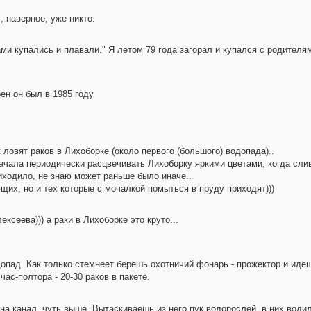
, наверное, уже никто.
ми купались и плавали." Я летом 79 года загорал и купался с родителя
оен он был в 1985 году
ловят раков в Лихоборке (около первого (большого) водопада)..
начала периодически расцвечивать Лихоборку яркими цветами, когда сл
риходило, не знаю может раньше было иначе..
щих, но и тех которые с мочалкой помыться в пруду приходят)))
ксеева))) а раки в Лихоборке это круто...
допад. Как только стемнеет берешь охотничий фонарь - прожектор и ид
час-полтора - 20-30 раков в пакете.
а канал, чуть выше. Вытаскиваешь из него пук водорослей, в них водил