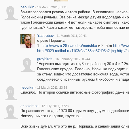
nebulkin
·
10 March 2011, 01:26
n
Заинтересовался речками этого района. В википедии написано
Головинским ручьем. Эта речка между двумя водопадами - эт
такое Головинский канал? И вот если на карте смотреть, как
Где почитать? Карты каких лет смотреть, чтобы полностью в
Yastrebov
·
11 March 2011, 22:41
о реке Норишка:
1.
http://www.o-28.narod.ru/norishka
и 2. htm
http://w
http://i029.radikal.ru/1103/9a/233be37d93a2.jpg
http://
graybirds
·
16 February 2012, 06:44
g
"Норишка выходит из трубы в районе д.30 к.4 и " 
Головинских прудов. Реально, Норишка подходит к 
за стену, видно что достаточно вонючая вода, уст
соединяется с истинным руслом Лихоборки и впада
nebulkin
·
11 March 2011, 23:58
n
Спасибо. По второй ссылке интересные фотографии: даже не 
ezholdmos
·
12 July 2011, 09:28
e
По рассказам отца, в 1970-80 годы между двумя водосбросам
Никому ничего не нужно, грустно...
Всю жизнь думал, что это не р. Норишка, а канализация слив