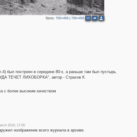
Sizes:
700×458
|
700×458
W
п.4) был построен в середине 80-х, а раньше там был пустырь.
 "КУДА ТЕЧЕТ ЛИХОБОРКА", автор - Страхов К.
ка с более высоким качеством
arch 2019, 17:05
наружил изображение всего журнала в архиве.