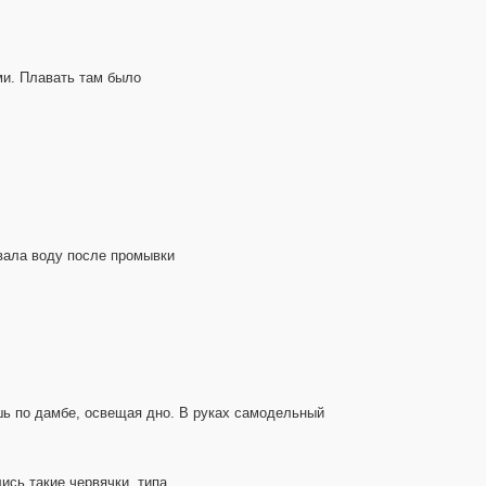
ми. Плавать там было
ивала воду после промывки
ешь по дамбе, освещая дно. В руках самодельный
ись такие червячки, типа