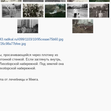
s43.radikal.ru/i099/1103/10/95ceaae75b60.jpg
8/26c98a77bfee.jpg
ды, просачивающейся через плотину из
тонной стенкой. Если заглянуть внутрь,
и Лихоборской набережной. Под землей она
ихоборской набережной.
ла от лечебницы и Миига.