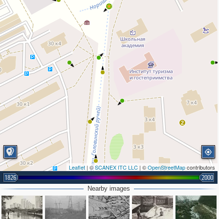
2
2
Leaflet
| ©
SCANEX ITC LLC
| ©
OpenStreetMap
contributors
1826
2000
Nearby images