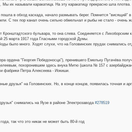
д. Мы их называли каракатица. На эту каракатицу прекрасно шла плотва
а пошла в обход каскада, начало размывать берег. Помнится "висящий" в
или. С тех пор канал очень сильно обмельчал и рыбы не стало - очень ж
т Кронштадтского бульвара, то она слева. Соединяется с Лихоборским 
ой 25 марта 1917 года Гласными городской Думы.
. Воды было много. Ходят слухи, что на Головинских прудах снимались 
ера ордена "Георгия Победоносца"), пренившего Емельку Пугачёва полу
леевым, похоронившем здесь внука Митю (школа № 157 с азербайджан
и фабрики Петра Алексеева - Иокиши.
ные друзья" на Головинских. Но, в конце концов, появилась точная и а
друзья" снимались на Яузе в районе Электрозавода
#278519
ода, так что это никак не может быть 80-й год