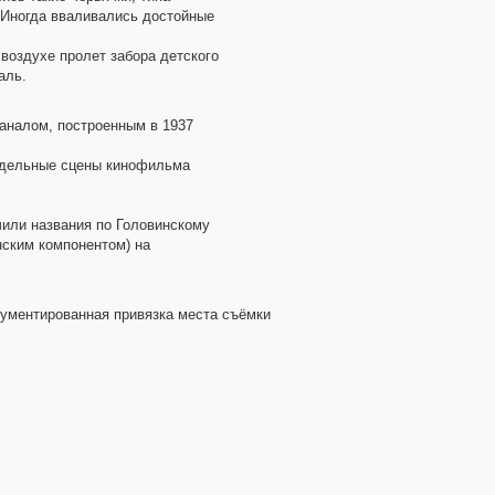
. Иногда вваливались достойные
 воздухе пролет забора детского
аль.
каналом, построенным в 1937
отдельные сцены кинофильма
чили названия по Головинскому
ским компонентом) на
ргументированная привязка места съёмки