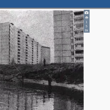
1
5
6k