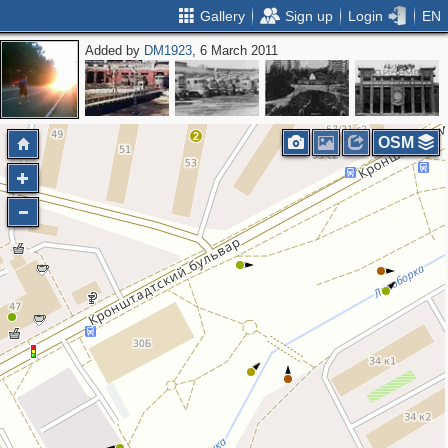
Gallery
Sign up
Login
EN
Added by
DM1923
, 6 March 2011
2
OSM