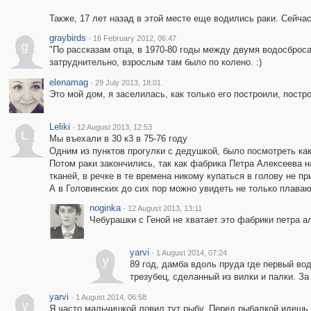
Также, 17 лет назад в этой месте еще водились раки. Сейчас
graybirds
·
16 February 2012, 06:47
g
"По рассказам отца, в 1970-80 годы между двумя водосброса
затруднительно, взрослым там было по колено. :)
elenamag
·
29 July 2013, 18:01
Это мой дом, я заселилась, как только его построили, постр
Leliki
·
12 August 2013, 12:53
L
Мы въехали в 30 к3 в 75-76 году
Одним из пунктов прогулки с дедушкой, было посмотреть как 
Потом раки закончились, так как фабрика Петра Алексеева 
тканей, в речке в те времена никому купаться в голову не п
А в Головинских до сих пор можно увидеть не только плаваю
noginka
·
12 August 2013, 13:11
Чебурашки с Геной не хватает это фабрики петра але
yarvi
·
1 August 2014, 07:24
y
89 год, дамба вдоль пруда где первый во
трезубец, сделанный из вилки и палки. За 
yarvi
·
1 August 2014, 06:58
y
Я часто мальчишкой ловил тут рыбу. Перед рыбалкой идешь н