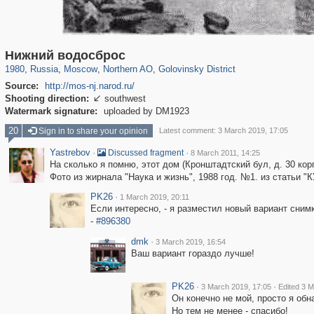
319,882
1,407,363
8,286
22,544
29,248
598
1,532
31
Нижний водосброс
1980
,
Russia
,
Moscow
,
Northern AO
,
Golovinsky District
Source:
http://mos-nj.narod.ru/
Shooting direction:
southwest

Watermark signature:
uploaded by DM1923
20
Sign in to share your opinion
Latest comment: 3 March 2019, 17:05
Yastrebov
·
·
Discussed fragment
8 March 2011, 14:25
На сколько я помню, этот дом (Кронштадтский бул, д. 30 кор
Фото из жирнала "Наука и жизнь", 1988 год. №1. из статьи
PK26
·
1 March 2019, 20:11
Если интересно, - я разместил новый вариант сним
-
#896380
dmk
·
3 March 2019, 16:54
Ваш вариант гораздо лучше!
PK26
·
·
3 March 2019, 17:05
Edited 3 M
Он конечно не мой, просто я об
Но тем не менее - спасибо!