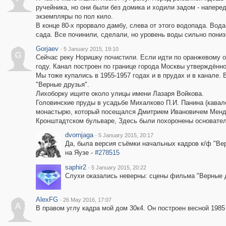
ручейника, но они были без домика и ходили задом - напере
экземпляры по пол кило.
В конце 80-х прорвало дамбу, слева от этого водопада. Вод
сада. Все починили, сделали, но уровень воды сильно пониз
Gorjaev
·
5 January 2015, 19:10
G
Сейчас реку Норишку почистили. Если идти по оранжевому о
году. Канал построен по границе города Москвы утверждённ
Мы тоже купались в 1955-1957 годах и в прудах и в канале
"Верные друзья".
Лихоборку ищите около улицы имени Лазаря Войкова.
Головинские пруды в усадьбе Михалково П.И. Панина (кавал
монастырю, который посещался Дмитрием Ивановичем Менде
Кронштадтском бульваре, Здесь были похоронены основател
dvornjaga
·
5 January 2015, 20:17
Да, была версия съёмки начальных кадров к/ф "Вер
на Яузе -
#278515
saphir2
·
5 January 2015, 20:22
Слухи оказались неверны: сцены фильма "Верные 
AlexFG
·
26 May 2016, 17:07
A
В правом углу кадра мой дом 30к4. Он построен весной 1985 г