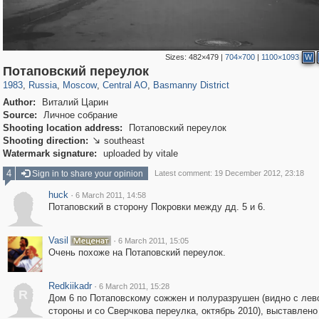
Sizes:
482×479
|
704×700
|
1100×1093
W
319,882
1,407,328
160,021
8,286
29,248
5,916
13,204
520
Потаповский переулок
1983
,
Russia
,
Moscow
,
Central AO
,
Basmanny District
Author:
Виталий Царин
Source:
Личное собрание
Shooting location address:
Потаповский переулок
Shooting direction:
southeast

Watermark signature:
uploaded by vitale
4
Sign in to share your opinion
Latest comment: 19 December 2012, 23:18
huck
·
6 March 2011, 14:58
Потаповский в сторону Покровки между дд. 5 и 6.
Vasil
·
6 March 2011, 15:05
Очень похоже на Потаповский переулок.
Redkiikadr
·
6 March 2011, 15:28
R
Дом 6 по Потаповскому сожжен и полуразрушен (видно с лев
стороны и со Сверчкова переулка, октябрь 2010), выставлено