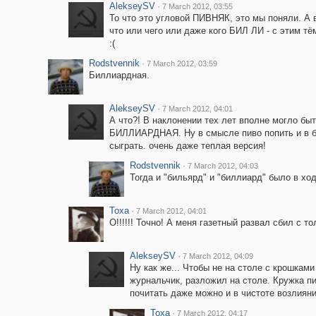
AlekseySV
·
7 March 2012, 03:55
То что это угловой ПИВНЯК, это мы поняли. А в
что или чего или даже кого БИЛ ЛИ - с этим тё
:(
Rodstvennik
·
7 March 2012, 03:59
Биллиардная.
AlekseySV
·
7 March 2012, 04:01
А что?! В наклонении тех лет вполне могло быт
БИЛЛИАРДНАЯ. Ну в смысле пиво попить и в 
сыграть. очень даже теплая версия!
Rodstvennik
·
7 March 2012, 04:03
Тогда и "бильярд" и "биллиард" было в ход
Toxa
·
7 March 2012, 04:01
О!!!!!! Точно! А меня газетный развал сбил с то
AlekseySV
·
7 March 2012, 04:09
Ну как же... Чтобы не на столе с крошками
журнальчик, разложил на столе. Кружка пи
почитать даже можно и в чистоте возлияни
Toxa
·
7 March 2012, 04:17