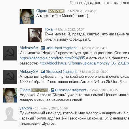
Голова, Догадка» – это стало лю
Olgara
·
7 March 2012, 04:23
А может и "Le Monde" - свет:)
Toxa
·
7 March 2012, 04:34
Тоже может. Я, правда, считаю, что название пе
имели в виду французы?..
AlekseySV
·
·
Discussed fragment
7 March 2012, 04:35
И немецкая "Неделя" присутствует даже на развале. Она же в
http://kdsobranie.com/foto.html?id=995
а есть она и в фашистск
развороте:
http://blockhaus.ru/forum/uploads/monthly_06_2011
AlekseySV
·
·
Discussed fragment
7 March 2012, 05:09
А такие вот субъекты, ну по крайней мере очень и очень схож
1990-х "тёрлись" постоянно возле Аптеки №1 на 25 Октября.
Olgara
·
·
Discussed fragment
7 March 2012, 06:15
Надо же! И газета "Жизнь" уже в те годы была! Ценная мно
личную жизнь, за неимением своей.
yarkom
·
11 January 2013, 15:59
y
Единственный бильярд, который мне удалось обнаружить в сп
частный "биллиард" на 1-й Тверской-Ямской, д. 54/2 неподал
Николаевич Шустов.