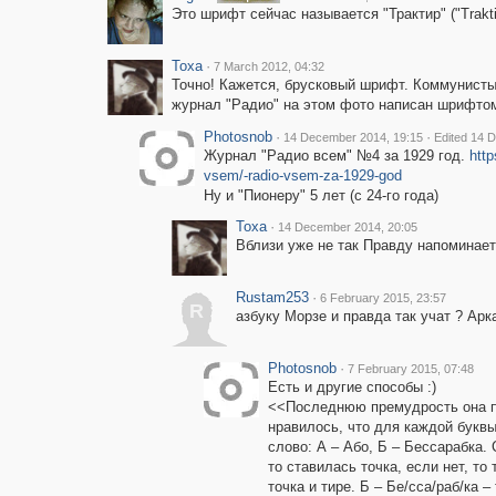
Это шрифт сейчас называется "Трактир" ("Traktir
Toxa
·
7 March 2012, 04:32
Точно! Кажется, брусковый шрифт. Коммунисты
журнал "Радио" на этом фото написан шрифто
Photosnob
·
·
14 December 2014, 19:15
Edited 14 
Журнал "Радио всем" №4 за 1929 год.
http
vsem/-radio-vsem-za-1929-god
Ну и "Пионеру" 5 лет (с 24-го года)
Toxa
·
14 December 2014, 20:05
Вблизи уже не так Правду напоминает.
Rustam253
·
6 February 2015, 23:57
R
азбуку Морзе и правда так учат ? Арк
Photosnob
·
7 February 2015, 07:48
Есть и другие способы :)
<<Последнюю премудрость она п
нравилось, что для каждой буквы
слово: А – Або, Б – Бессарабка.
то ставилась точка, если нет, то
точка и тире. Б – Бе/сса/раб/ка –