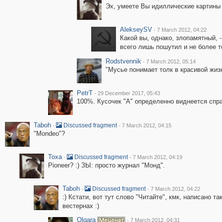
Эх, умеете Вы идиллические картины 
AlekseySV
·
7 March 2012, 04:22
Какой вы, однако, злопамятный, 
всего лишь пошутил и не более то
Rodstvennik
·
7 March 2012, 05:14
"Мусье понимает толк в красивой жизн
PetrT
·
29 December 2017, 05:43
100%. Кусочек "А" определенно виднеется спра
Taboh
·
·
Discussed fragment
7 March 2012, 04:15
"Mondeo"?
Toxa
·
·
Discussed fragment
7 March 2012, 04:19
Pioneer? :) ЗЫ: просто журнал "Монд".
Taboh
·
·
Discussed fragment
7 March 2012, 04:22
:) Кстати, вот тут слово "Читайте", кмк, написано т
вестернах :)
Olgara
·
7 March 2012, 04:31