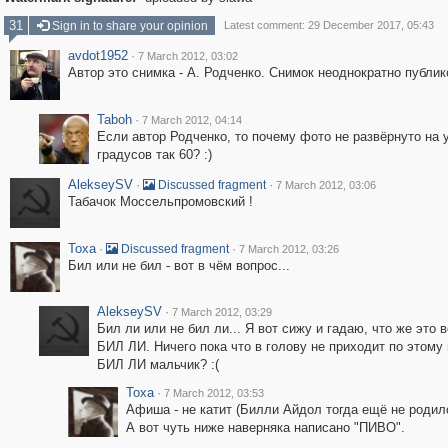
31
Sign in to share your opinion
Latest comment: 29 December 2017, 05:43
avdot1952
·
7 March 2012, 03:02
Автор это снимка - А. Родченко. Cнимок неоднократно публик
Taboh
·
7 March 2012, 04:14
Если автор Родченко, то почему фото не развёрнуто на 
градусов так 60? :)
AlekseySV
·
·
Discussed fragment
7 March 2012, 03:06
Табачок Моссельпромовский !
Toxa
·
·
Discussed fragment
7 March 2012, 03:26
Бил или не бил - вот в чём вопрос...
AlekseySV
·
7 March 2012, 03:29
Бил ли или не бил ли... Я вот сижу и гадаю, что же это в
БИЛ ЛИ. Ничего пока что в голову не приходит по этому п
БИЛ ЛИ мальчик? :(
Toxa
·
7 March 2012, 03:53
Афиша - не катит (Билли Айдол тогда ещё не родилс
А вот чуть ниже наверняка написано "ПИВО".