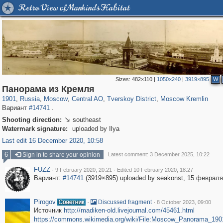
Retro View of Mankind's Habitat
Sizes:
482×110
|
1050×240
|
3919×895
W
319,882
1,407,363
160,021
8,286
29,248
5,916
53,055
2,283
5,821
536
Панорама из Кремля
1901
,
Russia
,
Moscow
,
Central AO
,
Tverskoy District
,
Moscow Kremlin
Вариант
#14741
.
Shooting direction:
southeast

Watermark signature:
uploaded by Ilya
Last edit 16 December 2020, 10:58
6
Sign in to share your opinion
Latest comment: 3 December 2025, 10:22
FUZZ
·
·
9 February 2020, 20:21
Edited 10 February 2020, 18:27
Вариант:
#14741
(3919×895) uploaded by seakonst, 15 февраля
Pirogov
·
·
Discussed fragment
8 October 2023, 09:00
Источник
http://madiken-old.livejournal.com/45461.html
https://commons.wikimedia.org/wiki/File:Moscow_Panorama_190