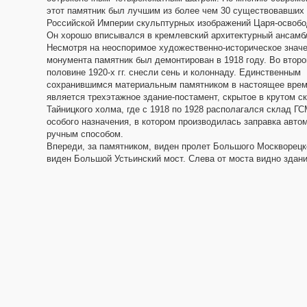
этот памятник был лучшим из более чем 30 существовавших
Российской Империи скульптурных изображений Царя-освобо
Он хорошо вписывался в кремлевский архитектурный ансамб
Несмотря на неоспоримое художественно-историческое знач
монумента памятник был демонтирован в 1918 году. Во второ
половине 1920-х гг. снесли сень и колоннаду. Единственным
сохранившимся материальным памятником в настоящее вре
является трехэтажное здание-постамент, скрытое в крутом с
Тайницкого холма, где с 1918 по 1928 располагался склад Г
особого назначения, в котором производилась заправка авто
ручным способом.
Впереди, за памятником, виден пролет Большого Москворецк
виден Большой Устьинский мост. Слева от моста видно здан