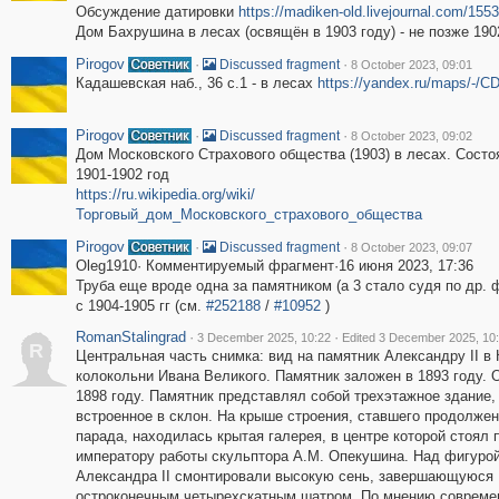
Обсуждение датировки
https://madiken-old.livejournal.com/155
Дом Бахрушина в лесах (освящён в 1903 году) - не позже 190
Pirogov
·
·
Discussed fragment
8 October 2023, 09:01
Кадашевская наб., 36 с.1 - в лесах
https://yandex.ru/maps/-/
Pirogov
·
·
Discussed fragment
8 October 2023, 09:02
Дом Московского Страхового общества (1903) в лесах. Состо
1901-1902 год
https://ru.wikipedia.org/wiki/
Торговый_дом_Московского_страхового_общества
Pirogov
·
·
Discussed fragment
8 October 2023, 09:07
Oleg1910· Комментируемый фрагмент·16 июня 2023, 17:36
Труба еще вроде одна за памятником (а 3 стало судя по др. ф
с 1904-1905 гг (см.
#252188
/
#10952
)
RomanStalingrad
·
·
3 December 2025, 10:22
Edited 3 December 2025, 10
R
Центральная часть снимка: вид на памятник Александру II в
колокольни Ивана Великого. Памятник заложен в 1893 году. 
1898 году. Памятник представлял собой трехэтажное здание,
встроенное в склон. На крыше строения, ставшего продолжен
парада, находилась крытая галерея, в центре которой стоял 
императору работы скульптора А.М. Опекушина. Над фигуро
Александра II смонтировали высокую сень, завершающуюся
остроконечным четырехскатным шатром. По мнению совреме