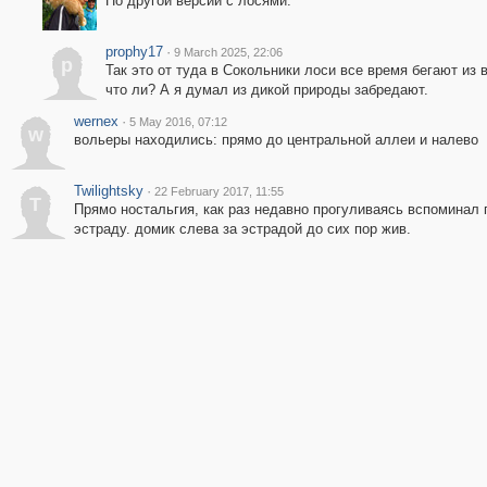
По другой версии с лосями.
prophy17
·
9 March 2025, 22:06
p
Так это от туда в Сокольники лоси все время бегают из 
что ли? А я думал из дикой природы забредают.
wernex
·
5 May 2016, 07:12
w
вольеры находились: прямо до центральной аллеи и налево
Twilightsky
·
22 February 2017, 11:55
T
Прямо ностальгия, как раз недавно прогуливаясь вспоминал 
эстраду. домик слева за эстрадой до сих пор жив.