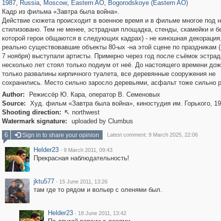
1987
,
Russia
,
Moscow
,
Eastern AO
,
Bogorodskoye (Eastern AO)
Кадр из фильма «Завтра была война».
Действие сюжета происходит в военное время и в фильме многое под н
стилизовано. Тем не менее, эстрадная площадка, стенды, скамейки и б
которой герои общаются в следующих кадрах) - не киношная декорация,
реально существовавшие объекты 80-ых -на этой сцене по праздникам (
7 ноября) выступали артисты. Примерно через год после съёмок эстрад
несколько лет стоял только подиум от неё. До настоящего времени до
только развалины кирпичного туалета, все деревянные сооружения не
сохранились. Место сильно заросло деревьями, асфальт тоже сильно 
Author:
Режиссёр Ю. Кара, оператор В. Семеновых
Source:
Худ. фильм «Завтра была война», киностудия им. Горького, 19
Shooting direction:
northwest

Watermark signature:
uploaded by Clumbus
6
Sign in to share your opinion
Latest comment: 9 March 2025, 22:06
Helder23
·
9 March 2011, 09:43
Прекрасная наблюдательность!
jktu577
·
15 June 2011, 13:26
там где то рядом и вольер с оленями был.
Helder23
·
18 June 2011, 13:42