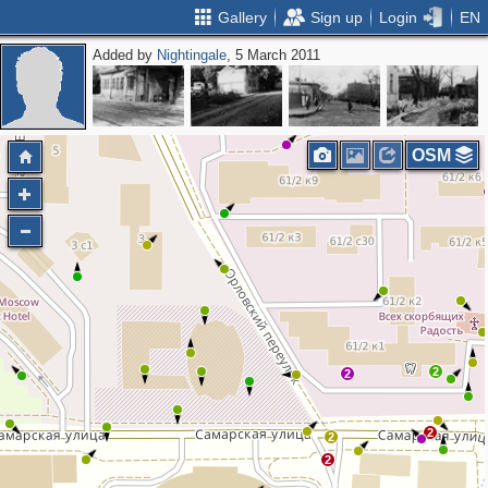
Gallery
Sign up
Login
EN
Added by
Nightingale
, 5 March 2011
OSM
2
2
2
2
2