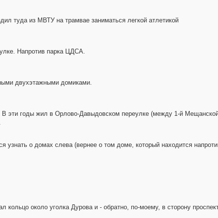
дил туда из МВТУ на трамвае заниматься легкой атлетикой
улке. Напротив парка ЦДСА.
янными двухэтажными домиками.
 В эти годы жил в Орлово-Давыдовском переулке (между 1-й Мещанской 
.
я узнать о домах слева (вернее о том доме, который находится напрот
 кольцо около уголка Дурова и - обратно, по-моему, в сторону проспек