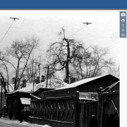
1
6
9k
3