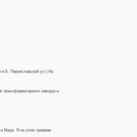
и Б. Переяславской ул.) На
ив трансформаторного завода) и
та Мира. Я на этом трамвае