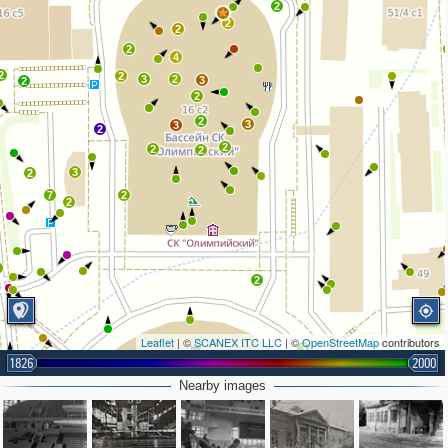
2
2
2
2
4
2
2
3
2
3
2
2
2
3
3
2
2
2
2
3
2
7
2
2
4
2
4
Leaflet
| ©
SCANEX ITC LLC
| ©
OpenStreetMap
contributors
3
1826
2000
3
Nearby images
2
2
2
2
2