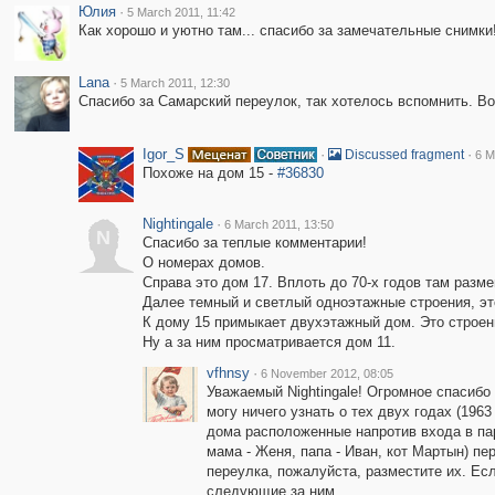
Юлия
·
5 March 2011, 11:42
Как хорошо и уютно там... спасибо за замечательные снимки
Lana
·
5 March 2011, 12:30
Спасибо за Самарский переулок, так хотелось вспомнить. Во
Igor_S
·
·
Discussed fragment
6 M
Похоже на дом 15 -
#36830
Nightingale
·
6 March 2011, 13:50
N
Спасибо за теплые комментарии!
О номерах домов.
Справа это дом 17. Вплоть до 70-х годов там раз
Далее темный и светлый одноэтажные строения, это
К дому 15 примыкает двухэтажный дом. Это строени
Ну а за ним просматривается дом 11.
vfhnsy
·
6 November 2012, 08:05
Уважаемый Nightingale! Огромное спасибо 
могу ничего узнать о тех двух годах (196
дома расположенные напротив входа в пар
мама - Женя, папа - Иван, кот Мартын) п
переулка, пожалуйста, разместите их. Есл
следующие за ним.