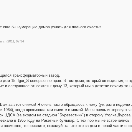
!
т еще бы нумерацию домов узнать для полного счастья...
arch 2011, 07:34
мещался трансформаторный завод.
 дом 15. Igor_S совершенно прав. В том доме, который он выделил, я 
е и следующее относятся к дому 13, который мы в детстве почему-то н
Вам за этот снимок! Я очень часто обращаюсь к нему (уж раз в неделю э
3 и 1964), когда проживала там вместе с мамой. Меня очень интересует 
к ЦДСА (за входом на стадион "Буревестник") в сторону Уголка Дурова.
ереехала в 1965 году на Ракетный бульвар. С тех пор мы не встречались
и возможно, то поясните, пожалуйста, что это за дом в левой части сни