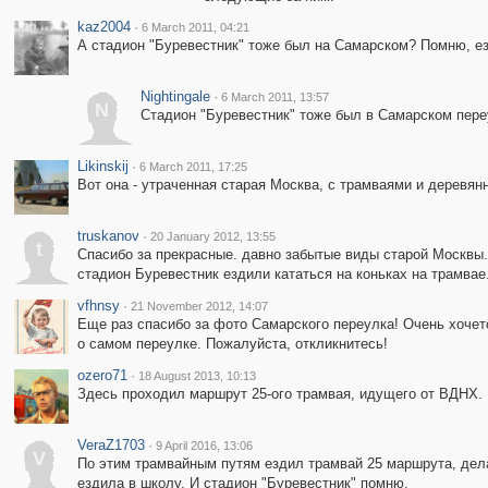
kaz2004
·
6 March 2011, 04:21
А стадион "Буревестник" тоже был на Самарском? Помню, ез
Nightingale
·
6 March 2011, 13:57
N
Стадион "Буревестник" тоже был в Самарском пере
Likinskij
·
6 March 2011, 17:25
Вот она - утраченная старая Москва, с трамваями и дерев
truskanov
·
20 January 2012, 13:55
t
Спасибо за прекрасные. давно забытые виды старой Москвы.
стадион Буревестник ездили кататься на коньках на трамвае
vfhnsy
·
21 November 2012, 14:07
Еще раз спасибо за фото Самарского переулка! Очень хочетс
о самом переулке. Пожалуйста, откликнитесь!
ozero71
·
18 August 2013, 10:13
Здесь проходил маршрут 25-ого трамвая, идущего от ВДНХ.
VeraZ1703
·
9 April 2016, 13:06
V
По этим трамвайным путям ездил трамвай 25 маршрута, делал
ездила в школу. И стадион "Буревестник" помню.