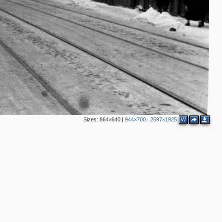
Sizes:
864×640
|
944×700
|
2597×1925
W
3