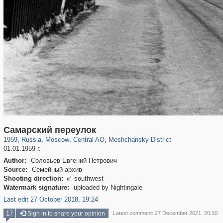
319,864
1,406,756
160,011
8,286
29,243
5,916
10,185
264
Самарский переулок
1959
,
Russia
,
Moscow
,
Central AO
,
Meshchansky District
01.01.1959 г.
Author:
Соловьев Евгений Петрович
Source:
Семейный архив
Shooting direction:
southwest

Watermark signature:
uploaded by Nightingale
Last edit 27 October 2018, 19:24
17
Sign in to share your opinion
Latest comment: 27 December 2021, 20:10