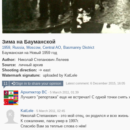
319,861
1,406,900
160,009
8,286
29,248
5,916
13,204
520
Зима на Бауманской
1959
,
Russia
,
Moscow
,
Central AO
,
Basmanny District
Бауманская на Новый 1959 год
Author:
Николай Степанович Лелеев
Source:
личный архив
Shooting direction:
east

Watermark signature:
uploaded by KatLele
11
Sign in to share your opinion
Latest comment: 6 December 2015, 16:05
Архитектор ВС
·
5 March 2011, 01:39
Лучшего "репортажа" еще не встречал! С одной точки снять 
KatLele
·
5 March 2011, 02:45
K
Николай Степанович - это мой отец, он родился и всю жизнь 
К сожалению, папа умер в 1997г.
Спасибо Вам за теплые слова о нём!