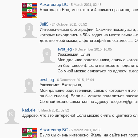
Архитектор ВС
·
5 March 2011, 02:48
Благодарю Вас, мне так эти 4 снимка нравятся, все
JuliS
·
24 October 2011, 05:52
J
Интереснейшие фотографии! Скажите пожалуйста, а
которые находились в 50-х годах на месте печальн
детство моей мамы, а фотографий не осталось... О
evst_eg
·
6 December 2015, 16:05
e
Уважаемая Юлия
Мои дальние родственники, связь с которы
он был снесен). Если вы можете поделить
Со мной можно связаться по адресу: e.eg
evst_eg
·
6 December 2015, 16:04
e
Уважаемая Екатерина,
Мои дальние родственники, связь с которыми я хочу
он был снесен). Если вы можете поделиться расска
Со мной можно связаться по адресу: e.egor.v@gmai
KatLele
·
5 March 2011, 02:52
K
Здорово, что это интересно! Если можно снять с цветного с
Архитектор ВС
·
5 March 2011, 02:55
Было бы очень интересно. Жаль, на сайте нет пор