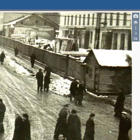
1
3
6k
2
4
4
2
2
5
3
2