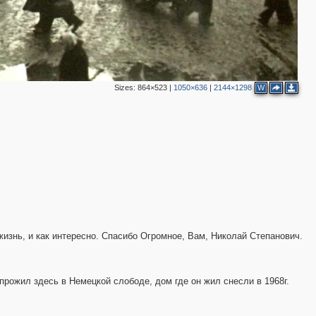
2
Sizes:
864×523
|
1050×636
|
2144×1298
W
6
6
4
жизнь, и как интересно. Спасибо Огромное, Вам, Николай Степанович.
прожил здесь в Немецкой слободе, дом где он жил снесли в 1968г.