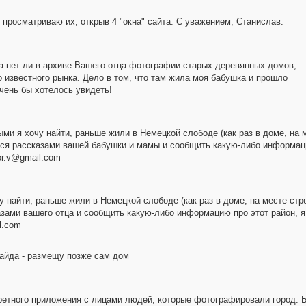
 просматриваю их, открыв 4 "окна" сайта. С уважением, Станислав.
 нет ли в архиве Вашего отца фотографии старых деревянных домов,
о известного рынка. Дело в том, что там жила моя бабушка и прошло
чень бы хотелось увидеть!
ми я хочу найти, раньше жили в Немецкой слободе (как раз в доме, на м
ся рассказами вашей бабушки и мамы и сообщить какую-либо информацию
or.v@gmail.com
 найти, раньше жили в Немецкой слободе (как раз в доме, на месте стро
зами вашего отца и сообщить какую-либо информацию про этот район, я
l.com
лайда - размещу позже сам дом
третного приложения с лицами людей, которые фотографировали город. 