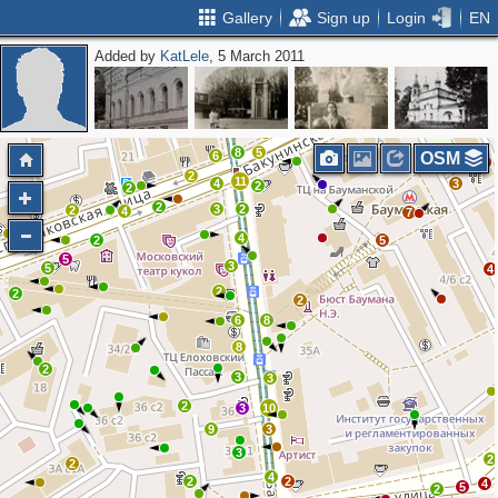
Gallery
Sign up
Login
EN
Added by
KatLele
, 5 March 2011
3
2
4
3
3
2
2
3
2
3
3
3
3
3
8
5
6
OSM
2
2
11
4
3
2
2
2
3
2
2
4
7
4
2
5
5
3
5
4
2
2
2
6
8
8
2
3
3
2
3
10
9
3
3
2
2
4
2
2
4
5
2