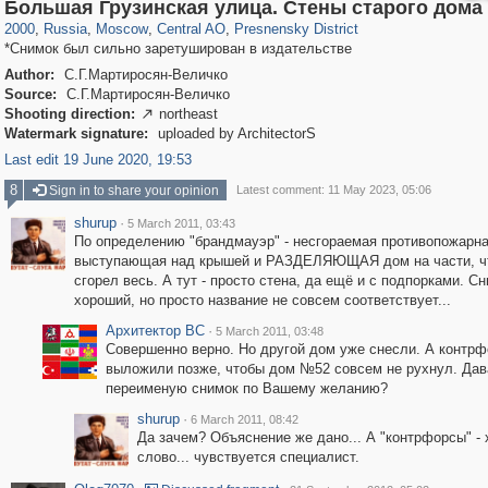
319,882
1,407,325
160,021
8,286
29,248
5,916
13,345
396
Большая Грузинская улица. Стены старого дома
2000
,
Russia
,
Moscow
,
Central AO
,
Presnensky District
*Снимок был сильно заретуширован в издательстве
Author:
С.Г.Мартиросян-Величко
Source:
С.Г.Мартиросян-Величко
Shooting direction:
northeast

Watermark signature:
uploaded by ArchitectorS
Last edit 19 June 2020, 19:53
8
Sign in to share your opinion
Latest comment: 11 May 2023, 05:06
shurup
·
5 March 2011, 03:43
По определению "брандмауэр" - несгораемая противопожарна
выступающая над крышей и РАЗДЕЛЯЮЩАЯ дом на части, ч
сгорел весь. А тут - просто стена, да ещё и с подпорками. Сн
хороший, но просто название не совсем соответствует...
Архитектор ВС
·
5 March 2011, 03:48
Совершенно верно. Но другой дом уже снесли. А контр
выложили позже, чтобы дом №52 совсем не рухнул. Дав
переименую снимок по Вашему желанию?
shurup
·
6 March 2011, 08:42
Да зачем? Объяснение же дано... А "контрфорсы" -
слово... чувствуется специалист.