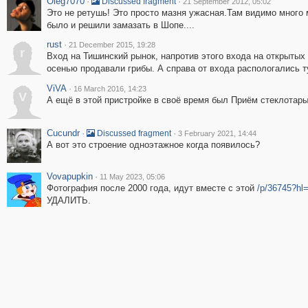
Oleg7070
·
·
Discussed fragment
21 September 2012, 05:02
Это не ретушь! Это просто мазня ужасная.Там видимо много
было и решили замазать в Шопе....
rust
·
21 December 2015, 19:28
r
Вход на Тишинский рынок, напротив этого входа на открытых
осенью продавали грибы. А справа от входа распологались т
ViVA
·
16 March 2016, 14:23
V
А ещё в этой пристройке в своё время был Приём стеклотары 
Cucundr
·
·
Discussed fragment
3 February 2021, 14:44
А вот это строение одноэтажное когда появилось?
Vovapupkin
·
11 May 2023, 05:06
Фотография после 2000 года, идут вместе с этой
/p/36745?hl
УДАЛИТЬ.