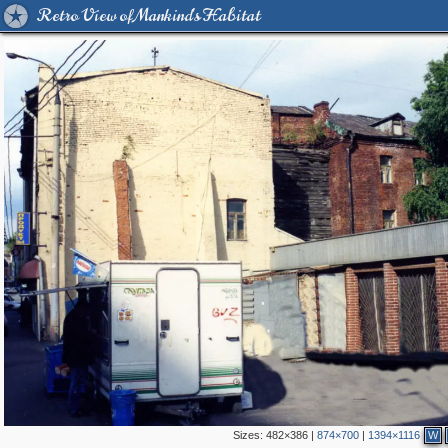
Retro View of Mankind's Habitat
Sizes:
482×386
|
874×700
|
1394×1116
W