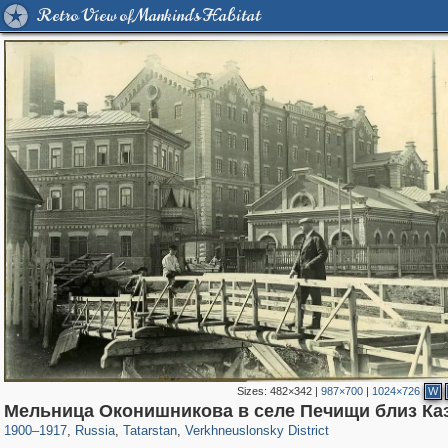
Retro View of Mankind's Habitat
Sizes:
482×342
|
987×700
|
1024×726
W
16,583
1,407,265
179
29,248
296
2
Мельница Оконишникова в селе Печищи близ Ка
1900
–
1917
,
Russia
,
Tatarstan
,
Verkhneuslonsky District