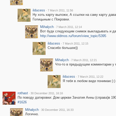
ilducess
·
7 March 2011, 11:56
Ну хоть карту выложи, А ссылки на саму карту дава
Голицыным с Покровки.
Mihalych
·
7 March 2011, 12:14
Вот будк следующим снимок выкладывать и да
http://www.oldmos.ru/forum/view_topic/5395
ilducess
·
7 March 2011, 12:15
Спасибо большое))
Mihalych
·
7 March 2011, 12:21
Что-то в предыдущем комментарии у м
ilducess
·
7 March 2011, 12:22
Я тебя в любом виде понимаю:):)
rothast
·
30 December 2011, 16:16
По поводу датировки: Дом церкви Зачатия Анны (справа)в 19
#1626
Mihalych
·
30 December 2011, 16:33
Логично.