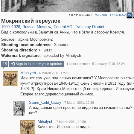
Sizes:
482×449
|
751×700
|
1773×1652
W
319,780
1,406,255
159,978
8,286
29,243
5,916
53,034
2,283
Мокринский переулок
1909
–
1928
,
Russia
,
Moscow
,
Central AO
,
Tverskoy District
Вид с колокольни ц.Зачатия св.Анны, что в Углу в сторону Кремля.
Source:
архив Моспроект-2
Shooting location address:
Зарядье
Shooting direction:
west

Watermark signature:
uploaded by Mihalych
18
Sign in to share your opinion
Latest comment: 5 January 2018, 16:24
Mihalych
·
4 March 2011, 17:28
Или нет там уже под сенью памятника? У Моспроекта он тож
кучи" атрибутирован 1940-1941:) Сень снесли в 1931 году (ил
1928г.?). Храм Николы Мокрого ещё не изуродован. И разрухи
Скорее всего дореволюционный снимок.
Stone_Cold_Crazy
·
7 March 2011, 12:36
А над сенью орёл просто не виден из-за низкого кач-ва?
нет?
Mihalych
·
7 March 2011, 12:59
Качество. И кресты не видны.