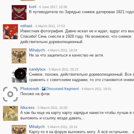
konl
·
6 June 2017, 15:58
В путеводителе по Зарядью снимок датирован 1921 годо
rothast
·
4 March 2011, 17:53
Известная фотография. Давно искал ее и ждал, вдруг кто вы
Спасибо! Сень снесли в 1928 году. Но возможно, что снимок
действительно дореволюционный.
Mihalych
·
4 March 2011, 18:34
Не за что зацепиться и качество не ахти.
sandybux
·
5 March 2011, 05:23
Снимок, похоже, действительно дореволюционный. Все 
сравнить с советскими кадрами, то это становится очеви
Photosnob
·
·
Discussed fragment
4 March 2011, 19:01
Похоже на флаг.
ilducess
·
5 March 2011, 10:00
А как бы еще на карту карту зарядья нанести чтобы лучше в
выложить и ссылку везде давать...
Mihalych
·
5 March 2011, 10:14
Карту-то я на форум выложить могу. А всё остальное... 