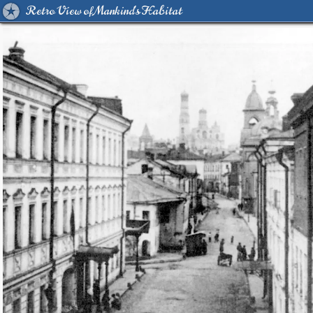
Retro View of Mankind's Habitat