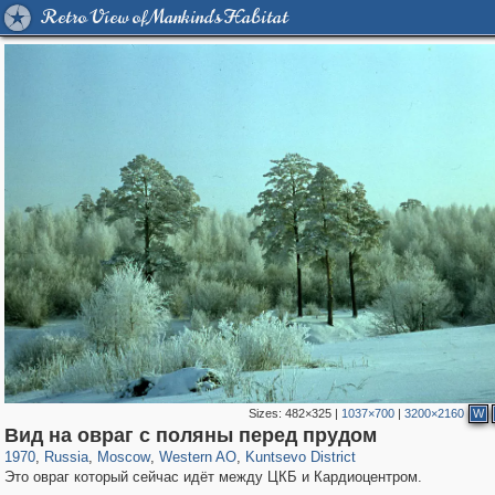
Retro View of Mankind's Habitat
Sizes:
482×325
|
1037×700
|
3200×2160
W
319,882
1,407,347
8,286
27,131
29,248
310
1,667
12
Вид на овраг с поляны перед прудом
1970
,
Russia
,
Moscow
,
Western AO
,
Kuntsevo District
Это овраг который сейчас идёт между ЦКБ и Кардиоцентром.