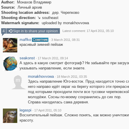
Author:
Монахов Владимир
Source:
Личный архив
Shooting location address:
дер. Черепково
Shooting direction:
southeast

Watermark signature:
uploaded by monakhovvowa
4
Sign in to share your opinion
Latest comment: 17 April 2011, 05:10
maffko
·
3 March 2011, 08:31
красивый зимний пейзаж
seakonst
·
17 March 2011, 09:14
А здесь в какую смотрит фотограф? Не забывайте при загруз
указывать направление, если знаете.
monakhovvowa
·
18 March 2011, 03:35
m
Здесь направление Юго-восток. Пруд находится точно сл
него направо идёт овраг на берегу которого эти прекрас
под которыми проходили почти все тусовки черепковско
молодёжи. Сосны по-моему сохранились до сих пор.
Справа находилась сама деревня.
legaspi
·
17 April 2011, 05:10
Восхитительный пейзаж. Сложно понять, как можно уничтожи
красоту.