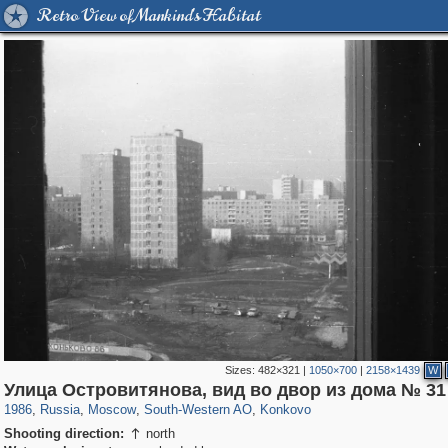
Retro View of Mankind's Habitat
Sizes:
482×321
|
1050×700
|
2158×1439
W
319,864
1,406,840
8,286
12,415
29,243
76
857
1
Улица Островитянова, вид во двор из дома № 31
1986
,
Russia
,
Moscow
,
South-Western AO
,
Konkovo
Shooting direction:
north
