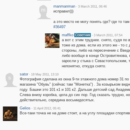
manmanman
·
3 March 2011, 06:46
m
исправил)))
а это место не могу понять где? где то там
#36497
maffko
·
3 March 2011, 07:54
а вот с этим труднее. снято, судя по 
тоже из дома. если из этого же - то с 
стороны, либо на пересечение с Введ
либо вообще в конце Островитянова,
заросли у стыка с Севастопольским, 
непонятно, откуда снято.
sator
·
18 May 2011, 13:10
s
Фотография сделана из окна 9-ти этажного дома номер 31 по
магазина "Обувь" (сейчас там "Монетка") . За козырьком ви
году. Башни это 101 к1 и 101 к2. Дальше детский сад Академ
Слева внизу коробка, цела до сих пор. Год сказать трудно, н
действительно, середина восьмидесятых.
Gelios
·
11 April 2012, 05:41
Все-таки точка не на доме стоит, а на углу площадки спортив