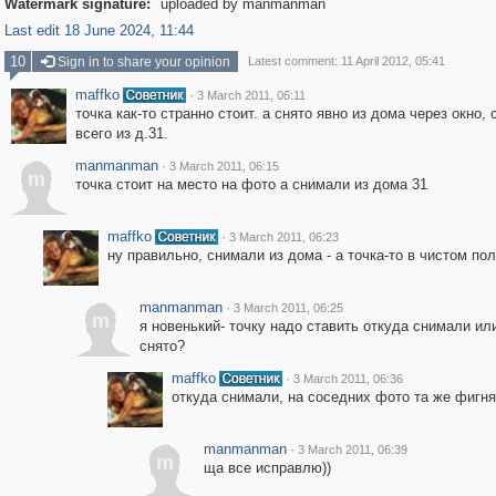
Watermark signature:
uploaded by manmanman
Last edit 18 June 2024, 11:44
10
Sign in to share your opinion
Latest comment: 11 April 2012, 05:41
maffko
·
3 March 2011, 06:11
точка как-то странно стоит. а снято явно из дома через окно, 
всего из д.31.
manmanman
·
3 March 2011, 06:15
m
точка стоит на место на фото а снимали из дома 31
maffko
·
3 March 2011, 06:23
ну правильно, снимали из дома - а точка-то в чистом поле
manmanman
·
3 March 2011, 06:25
m
я новенький- точку надо ставить откуда снимали или
снято?
maffko
·
3 March 2011, 06:36
откуда снимали, на соседних фото та же фигня
manmanman
·
3 March 2011, 06:39
m
ща все исправлю))