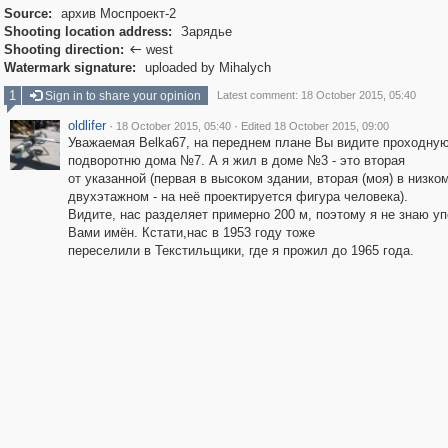
Source:
архив Моспроект-2
Shooting location address:
Зарядье
Shooting direction:
west

Watermark signature:
uploaded by Mihalych
1
Sign in to share your opinion
Latest comment: 18 October 2015, 05:40
oldlifer
·
·
18 October 2015, 05:40
Edited 18 October 2015, 09:00
Уважаемая Belka67, на переднем плане Вы видите проходну
подворотню дома №7. А я жил в доме №3 - это вторая
от указанной (первая в высоком здании, вторая (моя) в низко
двухэтажном - на неё проектируется фигура человека).
Видите, нас разделяет примерно 200 м, поэтому я не знаю у
Вами имён. Кстати,нас в 1953 году тоже
переселили в Текстильщики, где я прожил до 1965 года.