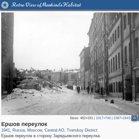
Retro View of Mankind's Habitat
Sizes:
482×331
|
1017×700
|
2387×1643
W
319,716
1,405,779
159,930
8,286
29,243
5,916
53,016
2,283
Ершов переулок
1941
,
Russia
,
Moscow
,
Central AO
,
Tverskoy District
Ершов переулок в сторону Зарядьевского переулка.