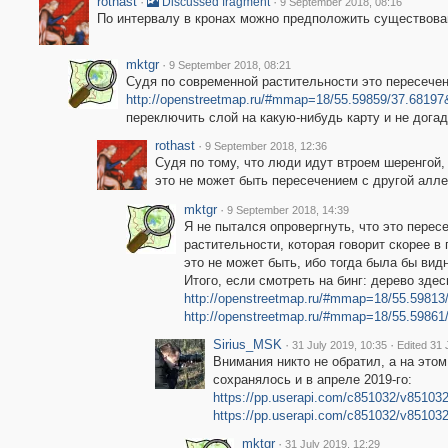
rothast
·
·
Discussed fragment
9 September 2018, 08:16
По интервалу в кронах можно предположить существова
mktgr
·
9 September 2018, 08:21
Судя по современной растительности это пересечен
http://openstreetmap.ru/#mmap=18/55.59859/37.6819
переключить слой на какую-нибудь карту и не дога
rothast
·
9 September 2018, 12:36
Судя по тому, что люди идут втроем шеренгой
это не может быть пересечением с другой алл
mktgr
·
9 September 2018, 14:39
Я не пытался опровергнуть, что это перес
растительности, которая говорит скорее в
это не может быть, ибо тогда была бы вид
Итого, если смотреть на бинг: дерево здес
http://openstreetmap.ru/#mmap=18/55.59813
http://openstreetmap.ru/#mmap=18/55.59861
Sirius_MSK
·
·
31 July 2019, 10:35
Edited 31 
Внимания никто не обратил, а на этом
сохранялось и в апреле 2019-го:
https://pp.userapi.com/c851032/v8510
https://pp.userapi.com/c851032/v85103
mktgr
·
31 July 2019, 12:29