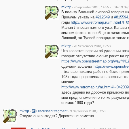
mktgr
·
·
9 September 2018, 14:55
Edited 9 Se
В пользу Большой липовой говорит ш
Пробуем узнать на
#212549
и
#815594
годы
http://www.retromap.ru/m.html?
Малая Липовая намного уже. Канавы с
зимнем фото это вообще отличительн
Липовой, за Туевой площадью таких к
mktgr
·
20 September 2018, 12:53
Что касается версии об удалении во
говорит отсутствие любых работ на п
https://www.openstreetmap.org/way/44
сделали асфальт
https://www.openstr
. Больше никаких работ не было прим
198х года прореживались впервые тол
мнение
http://www.retromap.ru/m.html#l=042
здесь дерево на дорожке примерно по
мои предположения о точке разумно-
снимок 1980 года?
mktgr
·
·
Discussed fragment
9 September 2018, 07:56
Откуда они выходят? Дорожек не заметно.