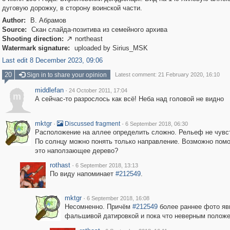
дуговую дорожку, в сторону воинской части.
Author:
В. Абрамов
Source:
Скан слайда-позитива из семейного архива
Shooting direction:
northeast

Watermark signature:
uploaded by Sirius_MSK
Last edit 8 December 2023, 09:06
20
Sign in to share your opinion
Latest comment: 21 February 2020, 16:10
middlefan
·
24 October 2011, 17:04
m
А сейчас-то разрослось как всё! Неба над головой не видно
mktgr
·
·
Discussed fragment
6 September 2018, 06:30
Расположение на аллее определить сложно. Рельеф не чувс
По солнцу можно понять только направление. Возможно помо
это наползающее дерево?
rothast
·
6 September 2018, 13:13
По виду напоминает
#212549
.
mktgr
·
6 September 2018, 16:08
Несомненно. Причём
#212549
более раннее фото яв
фальшивой датировкой и пока что неверным полож