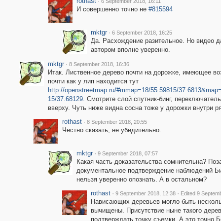
rothast
·
6 September 2018, 16:11
И совершенно точно не
#815594
mktgr
·
6 September 2018, 16:25
Да. Расхождение разительное. Но видео д
автором вполне уверенно.
mktgr
·
8 September 2018, 16:36
Итак. Лиственное дерево почти на дорожке, имеющее во
почти как у лип находится тут
http://openstreetmap.ru/#mmap=18/55.59815/37.6813&map
15/37.68129.
Смотрите слой спутник-бинг, переключатель
вверху. Чуть ниже видна сосна тоже у дорожки внутри р
rothast
·
8 September 2018, 20:55
Честно сказать, не убедительно.
mktgr
·
9 September 2018, 07:57
Какая часть доказательства сомнительна? Поза
документальное подтверждение наблюдений Би
нельзя уверенно опознать. А в остальном?
rothast
·
·
9 September 2018, 12:38
Edited 9 Septem
Нависающих деревьев могло быть нескольк
вычищены. Присутствие ныне такого дере
подтверждать точку съемки. А это точно 