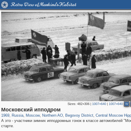
Retro View of Mankind's Habitat
Sizes:
482×306
|
1007×640
|
1007×640
W
319,780
1,406,255
8,286
22,533
29,243
598
2,821
103
368
1
Московский ипподром
1969
,
Russia
,
Moscow
,
Northern AO
,
Begovoy District
,
Central Moscow Hip
А это - участники зимних ипподромных гонок в классе автомобилей "Мо
старте.