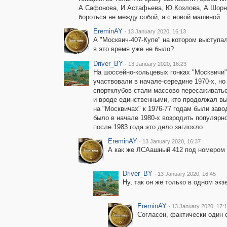
А.Сафонова, И.Астафьева, Ю.Козлова, А.Шорн
бороться не между собой, а с новой машиной.
EreminAY
·
13 January 2020, 16:13
А "Москвич-407-Купе" на котором выступ
в это время уже не было?
Driver_BY
·
13 January 2020, 16:23
На шоссейно-кольцевых гонках "Москвичи
участвовали в начале-середине 1970-х, но
спортклубов стали массово пересаживать
и вроде единственными, кто продолжал в
на "Москвичах" к 1976-77 годам были зав
было в начале 1980-х возродить популярно
после 1983 года это дело заглохло.
EreminAY
·
13 January 2020, 16:37
А как же ЛСАашный 412 под номером 
Driver_BY
·
13 January 2020, 16:45
Ну, так он же только в одном эк
EreminAY
·
13 January 2020, 17:1
Согласен, фактически один 