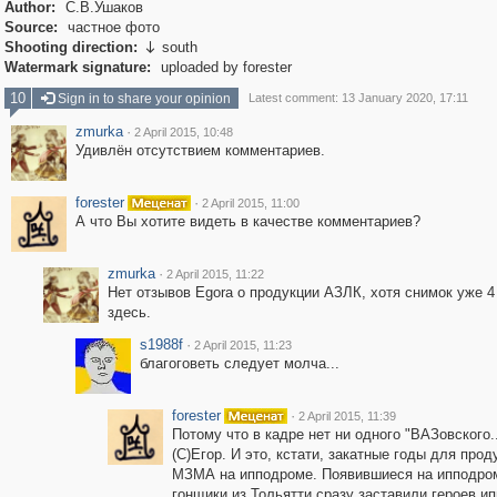
Author:
С.В.Ушаков
Source:
частное фото
Shooting direction:
south

Watermark signature:
uploaded by forester
10
Sign in to share your opinion
Latest comment: 13 January 2020, 17:11
zmurka
·
2 April 2015, 10:48
Удивлён отсутствием комментариев.
forester
·
2 April 2015, 11:00
А что Вы хотите видеть в качестве комментариев?
zmurka
·
2 April 2015, 11:22
Нет отзывов Egorа о продукции АЗЛК, хотя снимок уже 4
здесь.
s1988f
·
2 April 2015, 11:23
благоговеть следует молча...
forester
·
2 April 2015, 11:39
Потому что в кадре нет ни одного "ВАЗовского...
(С)Егор. И это, кстати, закатные годы для прод
МЗМА на ипподроме. Появившиеся на ипподро
гонщики из Тольятти сразу заставили героев и