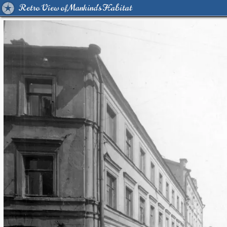
Retro View of Mankind's Habitat