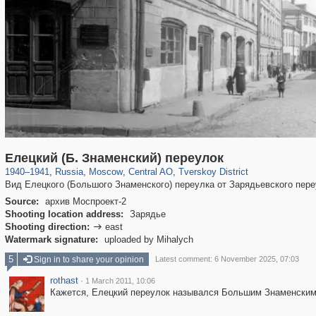
319,864
1,406,803
160,012
8,286
29,243
5,916
53,052
2,283
Елецкий (Б. Знаменский) переулок
1940
–
1941
,
Russia
,
Moscow
,
Central AO
,
Tverskoy District
Вид Елецкого (Большого Знаменского) переулка от Зарядьевского пере
Source:
архив Моспроект-2
Shooting location address:
Зарядье
Shooting direction:
east

Watermark signature:
uploaded by Mihalych
5
Sign in to share your opinion
Latest comment: 6 November 2025, 07:03
rothast
·
1 March 2011, 10:06
Кажется, Елецкий переулок назывался Большим Знаменским,