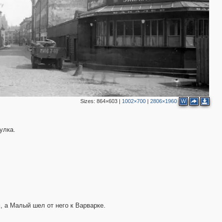
10
6
3
9
15
13
7
2
5
5
3
5
5
5
3
Sizes:
864×603
|
1002×700
|
2806×1960
W
2
2
4
улка.
2
4
4
3
2
2
13
5
2
9
 а Малый шел от него к Варварке.