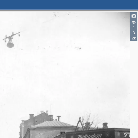
2
9
1
3
3
5
2k
3
4
5
7
6
4
1
6
5
12
76
10
66
22
14
13
22
9
13
9