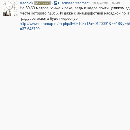
Aachick
·
·
Discussed fragment
10 April 2016, 09:49
На 50-60 метров ближе к реке, ведь в кадре почти целиком зд
месте которого №8с6. И даже с анаморфотной насадкой почт
градусов охвата будет чересчур.
http://www.retromap.ru/m.php#l=0619371&r=0120091&z=18&y=5
=37.648720