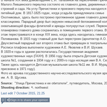
В начале XIX века домовладение Е.И. Талызиной на пересечении Пречи
Малого Левшинского переулка состояло из главного дома, деревянных
строений и сада. На углу Пречистенки и проезжего переулка находился
питейный дом. В 1817-1825 годах, когда усадьба принадлежала семье
Охотниковых, здесь было построено протяженное здание главного дома
классицизма. Парадный двор был окружен невысокой белокаменной ко
охватывающей фасады флигелей и аркады полукруглых служб. Перво
планировка главного дома сохранилась в помещениях первого этажа. В
этаж перестраивался в конце XIX века, когда здесь находилась гимнази
Поливанова. В 1915 году главный дом был перестроен (архитектор А.О.
Двухсветный парадный зал второго этажа был превращен в театральны
Росписи плафона выполнили художники А.Е. Яковлев и В.И. Шухаев.
В 1920-е годы в здании располагалась Государственная академия
художественных наук (ГАХН). В 1956 году была открыта Детская худож
школа №1, созданная в 1934 году и с 2000-го года носящая имя В.А. Се
Также здесь находится Детская музыкальная школа №11 им. В.И. Мура
присвоено в 1971 году).
Фото из архива государственного научно-исследовательского музея ар
им. А. В. Щусева.
Source:
"Улица Пречистенка и ее обитатели", путеводитель, Москва, 20
Shooting direction:
northwest

Last edit 7 October 2015, 21:25
0
Sign in to share your opinion