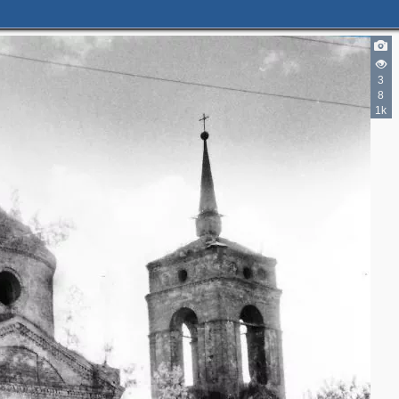
3
8
1k