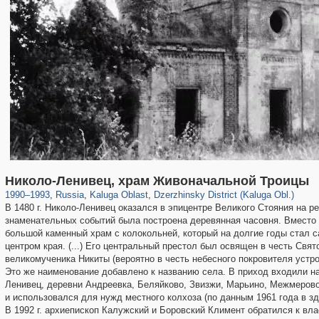
10,548
1,406,837
198
29,243
394
7
Николо-Ленивец, храм Живоначальной Троицы
1990
–
1993
,
Russia
,
Kaluga Oblast
,
Dzerzhinsky District (Kaluga Obl.)
В 1480 г. Николо-Ленивец оказался в эпицентре Великого Стояния на ре
знаменательных событий была построена деревянная часовня. Вместо 
большой каменный храм с колокольней, который на долгие годы стал
центром края. (...) Его центральный престол был освящен в честь Свя
великомученика Никиты (вероятно в честь небесного покровителя устр
Это же наименование добавлено к названию села. В приход входили на
Ленивец, деревни Андреевка, Беляйково, Звизжи, Марьино, Межмерово (
и использовался для нужд местного колхоза (по данным 1961 года в з
В 1992 г. архиепископ Калужский и Боровский Климент обратился к вла