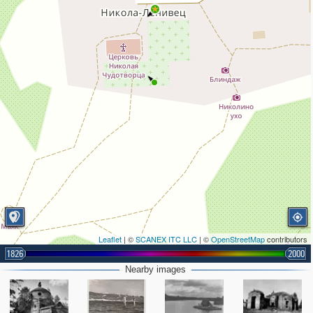
Leaflet
| ©
SCANEX ITC LLC
| ©
OpenStreetMap
contributors
1826
2000
Nearby images