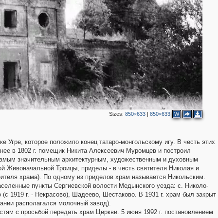
Sizes:
850×633
|
850×633
W
ке Угре, которое положило конец татаро-монгольскому игу. В честь этих
нее в 1802 г. помещик Никита Алексеевич Муромцев и построил
 самым значительным архитектурным, художественным и духовным
той Живоначальной Троицы, приделы - в честь святителя Николая и
оителя храма). По одному из приделов храм называется Никольским.
селенные пункты Сергиевской волости Медынского уезда: с. Николо-
с 1919 г. - Некрасово), Шадеево, Шестаково. В 1931 г. храм был закрыт
дании располагался молочный завод).
стям с просьбой передать храм Церкви. 5 июня 1992 г. постановлением